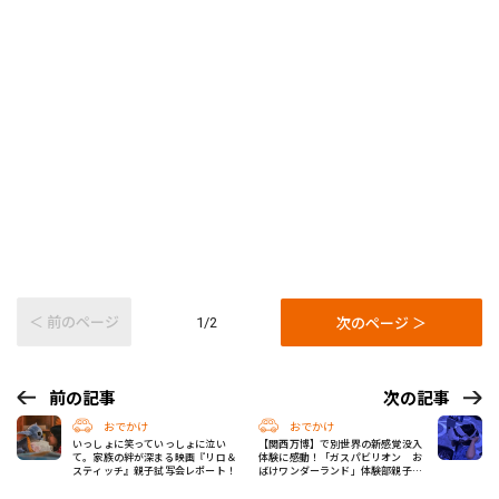
＜ 前のページ
次のページ ＞
1/2
前の記事
次の記事
おでかけ
おでかけ
いっしょに笑っていっしょに泣い
【関西万博】で別世界の新感覚没入
て。家族の絆が深まる映画『リロ＆
体験に感動！「ガスパビリオン お
スティッチ』親子試写会レポート！
ばけワンダーランド」体験部親子レ
ポ