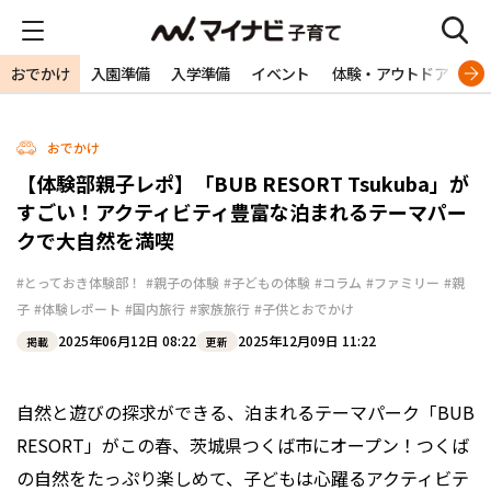
おでかけ
入園準備
入学準備
イベント
体験・アウトドア
旅
おでかけ
【体験部親子レポ】「BUB RESORT Tsukuba」が
すごい！アクティビティ豊富な泊まれるテーマパー
クで大自然を満喫
#とっておき体験部！
#親子の体験
#子どもの体験
#コラム
#ファミリー
#親
子
#体験レポート
#国内旅行
#家族旅行
#子供とおでかけ
2025年06月12日 08:22
2025年12月09日 11:22
掲載
更新
自然と遊びの探求ができる、泊まれるテーマパーク「BUB
RESORT」がこの春、茨城県つくば市にオープン！つくば
の自然をたっぷり楽しめて、子どもは心躍るアクティビテ