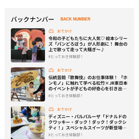
バックナンバー
BACK NUMBER
おでかけ
令和の子どもたちに大人気♡ 絵本シリー
ズ「パンどろぼう」が人形劇に！ 舞台の
上で歌って走って大騒ぎ～♪
とっておき体験部！
おでかけ
伝統芸能『歌舞伎』のお仕事体験！ 「ホ
ンモノ」に触れて学べる松竹×JR東日本
のイベントが子どもの好奇心を引き出し
まくり！
とっておき体験部！
おでかけ
ディズニー・パルパルーザ「ドナルドの
クワッキー・ダック！ダック！ダックシ
ティ！」スペシャルスイーツが新登場♡
体験部親子レポ
とっておき体験部！