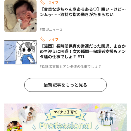
ライフ
【貴重な赤ちゃん期あるある♡】眠い…けど…
ンムゥ……独特な指の動きがたまらない
#育児ニュース
ライフ
【漫画】長時間保育の常連だった園児、まさか
の早迎えに困惑！次の瞬間――｜保護者支援もアン
タ達の仕事でしょ？ #71
#保護者支援もアンタ達の仕事でしょ？
最新記事をもっと見る