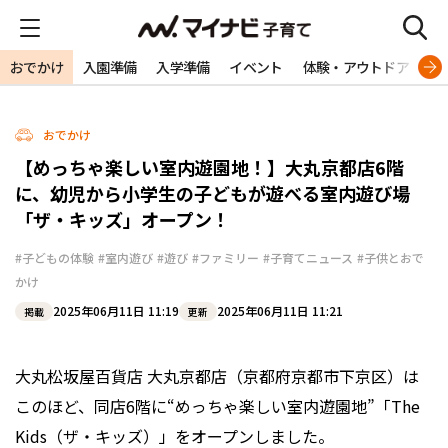
おでかけ
入園準備
入学準備
イベント
体験・アウトドア
旅
おでかけ
【めっちゃ楽しい室内遊園地！】大丸京都店6階
に、幼児から小学生の子どもが遊べる室内遊び場
「ザ・キッズ」オープン！
#子どもの体験
#室内遊び
#遊び
#ファミリー
#子育てニュース
#子供とおで
かけ
2025年06月11日 11:19
2025年06月11日 11:21
掲載
更新
大丸松坂屋百貨店 大丸京都店（京都府京都市下京区）は
このほど、同店6階に“めっちゃ楽しい室内遊園地”「The
Kids（ザ・キッズ）」をオープンしました。