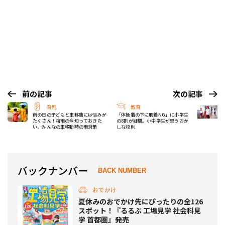
前の記事
次の記事
育児
教育
雨の日の子どもと車移動には悩みが
「体操着の下に肌着NG」に小学生
たくさん！梅雨の今知っておきた
の8割が疑問。小中学生が思うおか
い、みんなの車移動時の雨対策
しな校則
バックナンバー
BACK NUMBER
おでかけ
夏休みのおでかけ先にぴったりの全126
スポット！『るるぶ 工場見学 社会科見
学 首都圏』発売