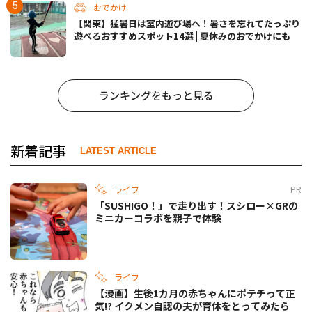
おでかけ
【関東】猛暑日は室内遊び場へ！暑さを忘れてたっぷり
遊べるおすすめスポット14選 | 夏休みのおでかけにも
ランキングをもっと見る
新着記事
LATEST ARTICLE
ライフ
PR
「SUSHIGO！」で走り出す！スシロー×GRの
ミニカーコラボを親子で体験
ライフ
【漫画】生後1カ月の赤ちゃんにポテチって正
気!? イクメン自認の夫が育休をとってみたら