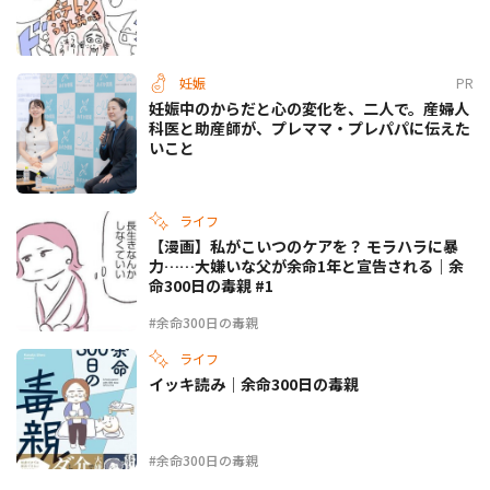
妊娠
PR
妊娠中のからだと心の変化を、二人で。産婦人
科医と助産師が、プレママ・プレパパに伝えた
いこと
ライフ
【漫画】私がこいつのケアを？ モラハラに暴
力……大嫌いな父が余命1年と宣告される｜余
命300日の毒親 #1
#余命300日の毒親
ライフ
イッキ読み｜余命300日の毒親
#余命300日の毒親