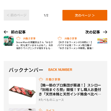
＜ 前のページ
次のページ ＞
1/2
前の記事
次の記事
共働き家事
共働き家事
Snow Manの宮舘涼太さん「みなさ
【お子さまラーメンが100円に！】
ん、何も見ていませんよね？」 お弁
パパママ必見！ラーメン魁力屋が
当作りでハプニングが発生するも、
「お子さまラーメン半額祭」開催！
スマートに対応
バックナンバー
BACK NUMBER
共働き家事
【鮪一筋のプロ集団が厳選！】スシロー
「別格まぐろ祭」開催！すし職人お墨付
き「天然本鮪と天然インド鮪食べ比べ」
を提供
たべものニュース
ライフ