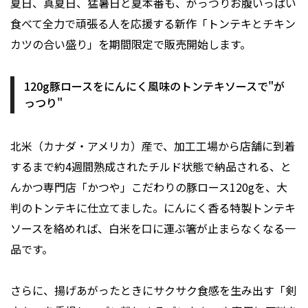
夏日、真夏日、猛暑日と夏本番も、がっつりお腹いっぱい
食べて全力で頑張る人を応援する新作「トンテキとチキン
カツの合い盛り」を期間限定で販売開始します。
120g豚ロースをにんにく風味のトンテキソースで"が
っつり"
北⽶（カナダ・アメリカ）産で、加⼯⼯場から店舗に到着
するまで約4週間熟成されたチルド状態で納品される、と
んかつ専門店「かつや」こだわりの豚ロース120gを、大
判のトンテキに仕立てました。にんにく香る特製トンテキ
ソースを絡めれば、白米を口に運ぶ箸が止まらなくなる一
品です。
さらに、揚げあがったときにサクサク食感を生み出す「剣