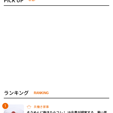
PICK UP
-PR-
ランキング
RANKING
共働き家事
そうめんに飽きたらコレ！ JA全農が提案する、暑い夏