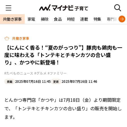
共働き家事
家電
掃除
食品
時短
連載
特集
専門家
共働き家事
【にんにく香る！“夏のがっつり”】豚肉も鶏肉も一
度に味わえる「トンテキとチキンカツの合い盛
り」、かつやに新登場！
#たべものニュース
#グルメ
#ファミリー
2025年07月16日 11:45
2025年07月16日 11:46
掲載
更新
とんかつ専⾨店「かつや」は7月18日（金）より期間限定
で、「トンテキとチキンカツの合い盛り」の販売を開始し
ます。