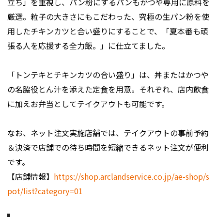
立ち」を重視し、パン粉にするパンもかつや専用に原料を
厳選。粒子の大きさにもこだわった、究極の生パン粉を使
用したチキンカツと合い盛りにすることで、「夏本番も頑
張る人を応援する全力飯。」に仕立てました。
「トンテキとチキンカツの合い盛り」は、丼またはかつや
の名脇役とん汁を添えた定食を用意。それぞれ、店内飲食
に加えお弁当としてテイクアウトも可能です。
なお、ネット注文実施店舗では、テイクアウトの事前予約
＆決済で店舗での待ち時間を短縮できるネット注文が便利
です。
【店舗情報】
https://shop.arclandservice.co.jp/ae-shop/s
pot/list?category=01