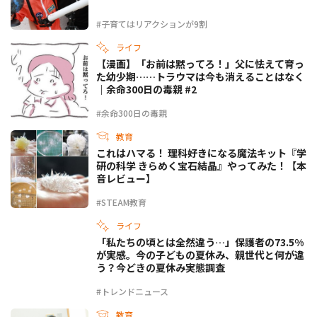
#子育てはリアクションが9割
ライフ
【漫画】「お前は黙ってろ！」父に怯えて育っ
た幼少期……トラウマは今も消えることはなく
｜余命300日の毒親 #2
#余命300日の毒親
教育
これはハマる！ 理科好きになる魔法キット『学
研の科学 きらめく宝石結晶』やってみた！【本
音レビュー】
#STEAM教育
ライフ
「私たちの頃とは全然違う…」保護者の73.5%
が実感。今の子どもの夏休み、親世代と何が違
う？今どきの夏休み実態調査
#トレンドニュース
教育