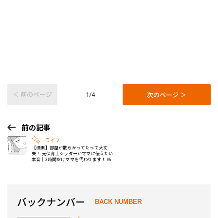
＜ 前のページ
次のページ ＞
1/4
前の記事
ライフ
【漫画】部屋が散らかってたって大丈
夫！ 元保育士シッターがママに伝えたい
本音｜3時間だけママを代わります！ #5
バックナンバー
BACK NUMBER