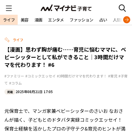
ライフ
美容
漫画
エンタメ
ファッション
占い
人間関係
ライフ
【漫画】思わず胸が痛む……育児に悩むママに、ベ
ビーシッターとして私ができること｜3時間だけマ
マを代わります！ #6
#ファミリー
#コミックエッセイ
#3時間だけママを代わります！
#育児
#子育
て
#コラム
2025年08月21日 17:05
掲載
元保育士で、マンガ家兼ベビーシッターのさいお なおさ
んが描く、子どもとのドタバタ実録コミックエッセイ！
保育士経験を活かしたプロの子守テク&育児のヒントが満