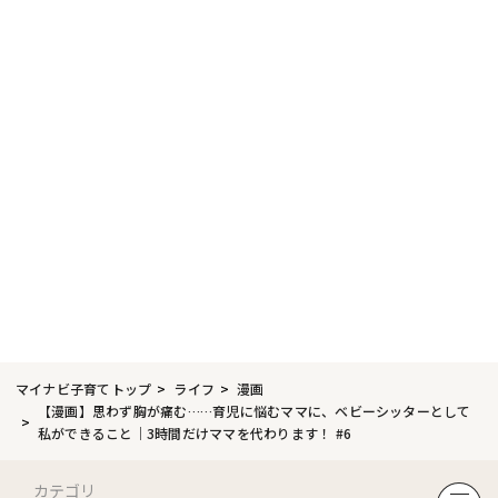
マイナビ子育てトップ
ライフ
漫画
【漫画】思わず胸が痛む……育児に悩むママに、ベビーシッターとして
私ができること｜3時間だけママを代わります！ #6
カテゴリ