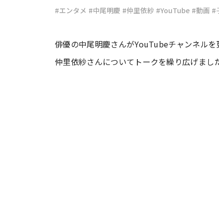
#エンタメ
#中尾明慶
#仲里依紗
#YouTube
#動画
#
#ワンオペ育児
#コミックエッセイ
俳優の中尾明慶さんがYouTubeチャンネル
仲里依紗さんについてトークを繰り広げまし
#渡邊大地の令和的ワーパパ道
#ベ