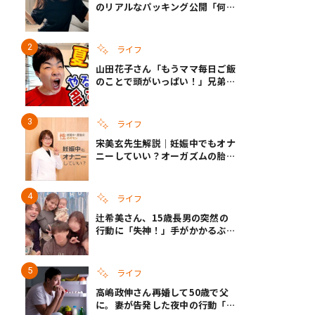
のリアルなパッキング公開「何が
あるかわからないから、人生」い
ざというときの備えも
ライフ
山田花子さん「もうママ毎日ご飯
のことで頭がいっぱい！」兄弟夏
休みのリアルな生活に共感しかな
い
ライフ
宋美玄先生解説｜妊娠中でもオナ
ニーしていい？オーガズムの胎児
への影響と3つの注意点
ライフ
辻希美さん、15歳長男の突然の
行動に「失神！」手がかかるぶん
彼女ができたら「嫌ですね」と断
言
ライフ
高嶋政伸さん再婚して50歳で父
に。妻が告発した夜中の行動「こ