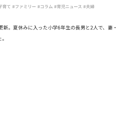
子育て
#ファミリー
#コラム
#育児ニュース
#夫婦
#共働き夫婦のセブンルール
#共働
を更新。夏休みに入った小学6年生の長男と2人で、妻・
た。
ビーニュース
#マタニティニュース