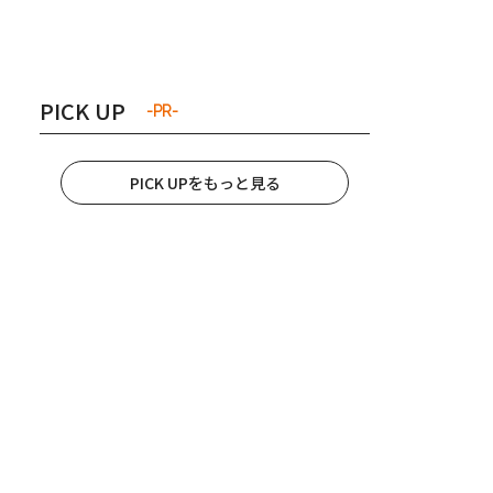
き夫婦
#産休
#育休
PICK UP
-PR-
PICK UPをもっと見る