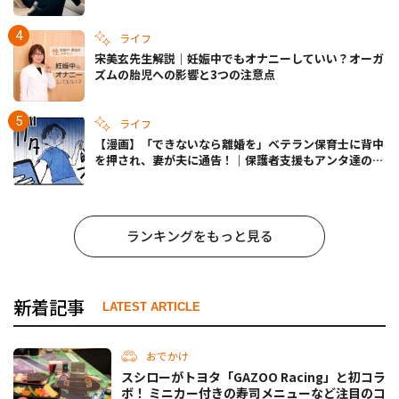
きの備えも
ライフ
宋美玄先生解説｜妊娠中でもオナニーしていい？オーガ
ズムの胎児への影響と3つの注意点
ライフ
【漫画】「できないなら離婚を」ベテラン保育士に背中
を押され、妻が夫に通告！｜保護者支援もアンタ達の仕
事でしょ？ #65
ランキングをもっと見る
新着記事
LATEST ARTICLE
おでかけ
スシローがトヨタ「GAZOO Racing」と初コラ
ボ！ ミニカー付きの寿司メニューなど注目のコ