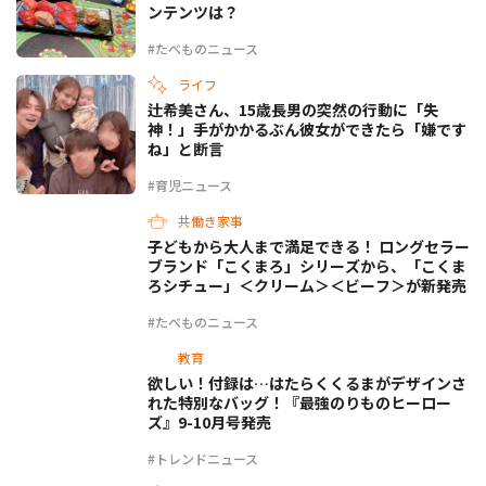
ンテンツは？
#たべものニュース
ライフ
辻希美さん、15歳長男の突然の行動に「失
神！」手がかかるぶん彼女ができたら「嫌です
ね」と断言
#育児ニュース
共働き家事
子どもから大人まで満足できる！ ロングセラー
ブランド「こくまろ」シリーズから、「こくま
ろシチュー」＜クリーム＞＜ビーフ＞が新発売
#たべものニュース
教育
欲しい！付録は…はたらくくるまがデザインさ
れた特別なバッグ！『最強のりものヒーロー
ズ』9-10月号発売
#トレンドニュース