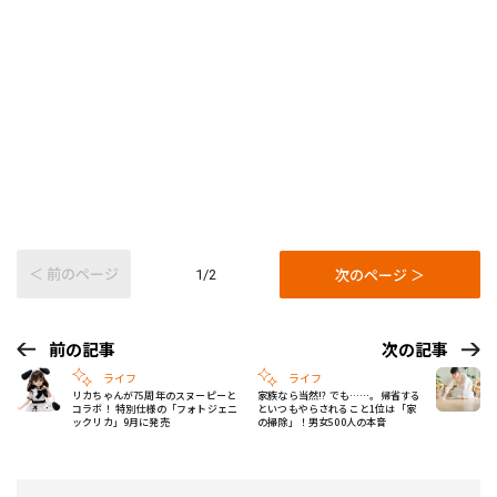
＜ 前のページ
次のページ ＞
1/2
前の記事
次の記事
ライフ
ライフ
リカちゃんが75周年のスヌーピーと
家族なら当然!? でも……。帰省する
コラボ！ 特別仕様の「フォトジェニ
といつもやらされること1位は「家
ックリカ」9月に発売
の掃除」！男女500人の本音