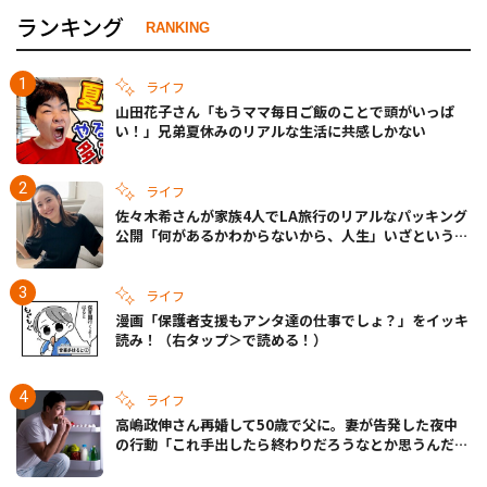
ランキング
RANKING
ライフ
山田花子さん「もうママ毎日ご飯のことで頭がいっぱ
い！」兄弟夏休みのリアルな生活に共感しかない
ライフ
佐々木希さんが家族4人でLA旅行のリアルなパッキング
公開「何があるかわからないから、人生」いざというと
きの備えも
ライフ
漫画「保護者支援もアンタ達の仕事でしょ？」をイッキ
読み！（右タップ＞で読める！）
ライフ
高嶋政伸さん再婚して50歳で父に。妻が告発した夜中
の行動「これ手出したら終わりだろうなとか思うんだけ
ども……」