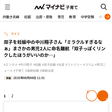
共働き夫婦
妊娠
出産・産後
育児
教育
中学受験
中学生
ライフ
双子を妊娠中の中川翔子さん「ミラクルすぎるな
ぁ」まさかの男児2人に命名難航「双子っぽくリン
クしたほうがいいのか…」
#エンタメ
#中川翔子
#妊娠
#双子妊娠
#出産
#ファミリー
#コラム
#育児ニ
ュース
#子育て
#高齢妊娠
#高齢出産
2025年08月08日 11:31
掲載
1
2