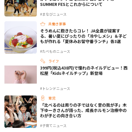
SUMMER FESとこれからについて
#まなびニュース
共働き家事
そうめんに飽きたらコレ！ JA全農が提案す
る、暑い夏にぴったりの「冷やしメシ」＆子ど
もが作れる「夏休みお留守番ランチ」各3選
#たべものニュース
ライフ
399円(税込438円)で憧れのネイルデビュー！西
松屋「Kidsネイルチップ」新登場
#トレンドニュース
育児
「比べるのは周りの子ではなく昔の我が子」木
下ゆーきさんが語った、成長ホルモン治療中の
わが子との向き合い方
#子育てニュース