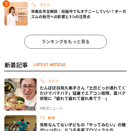
ライフ
宋美玄先生解説｜妊娠中でもオナニーしていい？オーガ
ズムの胎児への影響と3つの注意点
ランキングをもっと見る
新着記事
LATEST ARTICLE
ライフ
たんぽぽ白鳥久美子さん「土日どっか連れてく
だけでバテバテ」猛暑でエアコン故障、夏バテ
状態に「疲れて疲れて疲れ果てて…」
#育児ニュース
教育
失敗なんてない――子どもの「やってみたい」の種
がいっぱい。ドコモ未来プロジェクトの