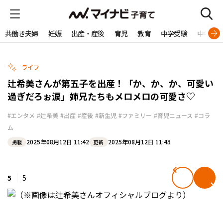
共働き夫婦
妊娠
出産・産後
育児
教育
中学受験
中学生
ライフ
辻希美さんが第五子を出産！「か、か、か、可愛い
過ぎだろぉ涙」姉兄たちもメロメロの可愛さ♡
#エンタメ
#辻希美
#出産
#産後
#新生児
#ファミリー
#育児ニュース
#コラ
ム
2025年08月12日 11:42
2025年08月12日 11:43
掲載
更新
5
5