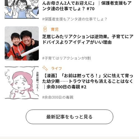
んお母さん2人でお迎えに」｜保護者支援もア
ンタ達の仕事でしょ？ #70
#保護者支援もアンタ達の仕事でしょ？
育児
芝居じみたリアクションは逆効果。子育てにア
ドバイスよりアイディアがいい理由
#子育てはリアクションが9割
ライフ
【漫画】「お前は黙ってろ！」父に怯えて育っ
た幼少期……トラウマは今も消えることはなく
｜余命300日の毒親 #2
#余命300日の毒親
最新記事をもっと見る