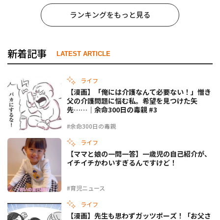
ランキングをもっと見る
新着記事
LATEST ARTICLE
ライフ
【漫画】「俺には介護なんて必要ない！」憎き
父の介護問題に悩む私。希望を見つけた矢
先……｜余命300日の毒親 #3
#余命300日の毒親
ライフ
【ママと娘の一問一答】一歳児の自己紹介が、
イチイチかわいすぎるんですけど！
#育児ニュース
ライフ
【漫画】先生も思わずガッツポーズ！「お父さ