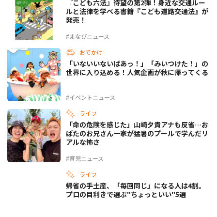
『こども六法』待望の第2弾！身近な交通ルー
ルと法律を学べる書籍『こども道路交通法』が
発売！
#まなびニュース
おでかけ
「いないいないばあっ！」「みいつけた！」の
世界に入り込める！人気企画が秋に帰ってくる
#イベントニュース
ライフ
「命の危険を感じた」山崎夕貴アナも反省…お
ばたのお兄さん一家が猛暑のプールで学んだリ
アルな怖さ
#育児ニュース
ライフ
帰省の手土産、「毎回同じ」になる人は4割。
プロの目利きで選ぶ"ちょっといい"5選