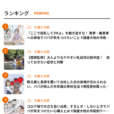
ランキング
RANKING
共働き夫婦
「ここで授乳してOKよ」を聞き逃すな！ 実家・義実家
への帰省でパパが気をつけたいこと #渡邊大地の令和的
ワーパパ道 Vol.20
共働き夫婦
【医師監修】大人よりなりやすい乳幼児の熱中症！ 知
っておきたい症状と対策
共働き夫婦
眠る妻と長男を置いて出社した日の後悔が忘れられな
い。パパが挑んだ半年間の育休生活 #男性育休取ったら
どうなった？
共働き夫婦
コロナ禍での立ち会い出産、するとき・しないときでパ
パが気をつけたい心構えとは #渡邊大地の令和的ワーパ