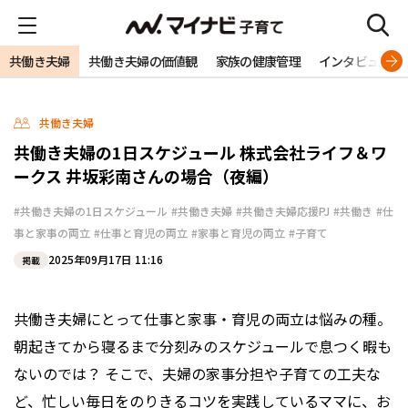
共働き夫婦
共働き夫婦の価値観
家族の健康管理
インタビュー
共働き夫婦
共働き夫婦の1日スケジュール 株式会社ライフ＆ワ
ークス 井坂彩南さんの場合（夜編）
#共働き夫婦の1日スケジュール
#共働き夫婦
#共働き夫婦応援PJ
#共働き
#仕
事と家事の両立
#仕事と育児の両立
#家事と育児の両立
#子育て
2025年09月17日 11:16
掲載
共働き夫婦にとって仕事と家事・育児の両立は悩みの種。
朝起きてから寝るまで分刻みのスケジュールで息つく暇も
ないのでは？ そこで、夫婦の家事分担や子育ての工夫な
ど、忙しい毎日をのりきるコツを実践しているママに、お