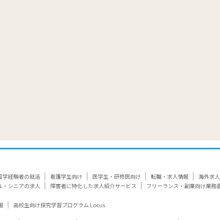
覧
留学経験者の就活
看護学生向け
医学生・研修医向け
転職・求人情報
海外求人
ル・シニアの求人
障害者に特化した求人紹介サービス
フリーランス・副業向け業務
報
高校生向け探究学習プログラム Locus