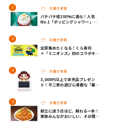
世主になってくれそう♡
共働き家事
パチパチ感200%に進化！人気
No.1「ポッピングシャワー」チ
ョコプレートの下に、まさかの仕
掛け！サーティワンの限定ケーキ
が最高
共働き家事
全部集めたくなる！くら寿司
×「ミニオンズ」初のコラボキャ
ンペーン開催！
共働き家事
3,000円以上で非売品プレゼン
ト！不二家の遊び心満載な「裏不
二家の日」8/22スタート
共働き家事
献立に迷う日ほど、頼れる一本！
家族みんながおいしい、その理由
は“黄金バランス”にあり！モラ
ンボン『生姜焼のたれ』がリニュ
ーアル