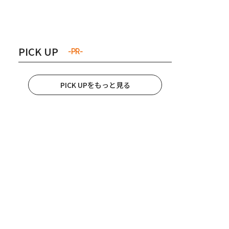
き夫婦
#産休
#育休
PICK UP
-PR-
PICK UPをもっと見る