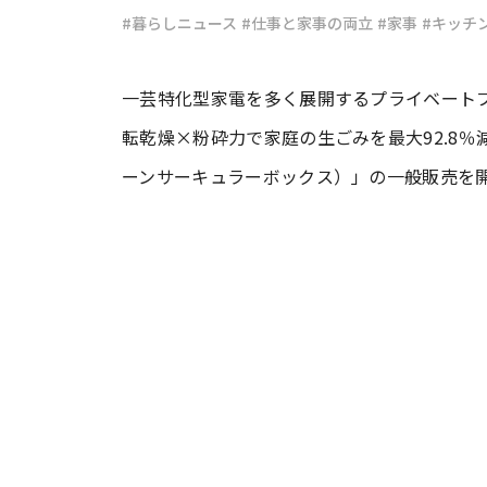
#暮らしニュース
#仕事と家事の両立
#家事
#キッチ
#ワンオペ育児
#コミックエッセイ
一芸特化型家電を多く展開するプライベートブ
転乾燥×粉砕力で家庭の生ごみを最大92.8％減量
#渡邊大地の令和的ワーパパ道
#ベ
ーンサーキュラーボックス）」の一般販売を