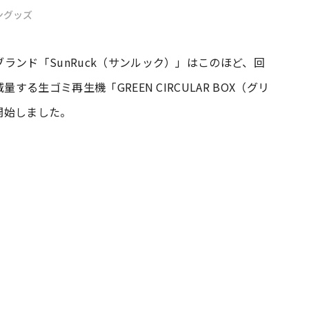
ングッズ
#共働き夫婦のセブンルール
#共働
ランド「SunRuck（サンルック）」はこのほど、回
する生ゴミ再生機「GREEN CIRCULAR BOX（グリ
ビーニュース
#マタニティニュース
開始しました。