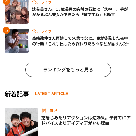
ライフ
辻希美さん、15歳長男の突然の行動に「失神！」手が
かかるぶん彼女ができたら「嫌ですね」と断言
ライフ
高嶋政伸さん再婚して50歳で父に。妻が告発した夜中
の行動「これ手出したら終わりだろうなとか思うんだけ
ども……」
ランキングをもっと見る
新着記事
LATEST ARTICLE
育児
芝居じみたリアクションは逆効果。子育てにア
ドバイスよりアイディアがいい理由