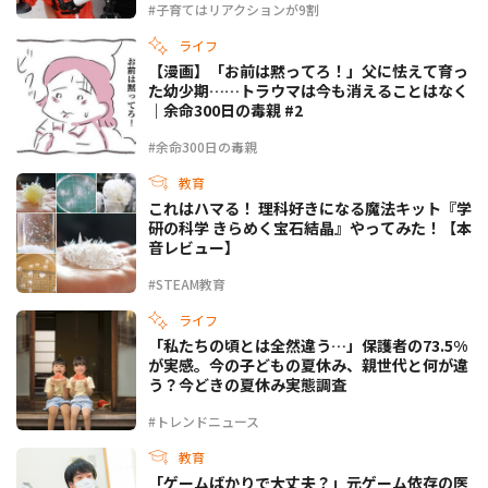
#子育てはリアクションが9割
ライフ
【漫画】「お前は黙ってろ！」父に怯えて育っ
た幼少期……トラウマは今も消えることはなく
｜余命300日の毒親 #2
#余命300日の毒親
教育
これはハマる！ 理科好きになる魔法キット『学
研の科学 きらめく宝石結晶』やってみた！【本
音レビュー】
#STEAM教育
ライフ
「私たちの頃とは全然違う…」保護者の73.5%
が実感。今の子どもの夏休み、親世代と何が違
う？今どきの夏休み実態調査
#トレンドニュース
教育
「ゲームばかりで大丈夫？」元ゲーム依存の医