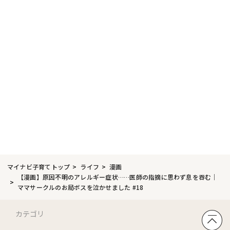
マイナビ子育てトップ
ライフ
漫画
【漫画】原因不明のアレルギー症状……医師の指摘に思わず息を吞む｜
ママサークルのお局ボスを泣かせました #18
カテゴリ