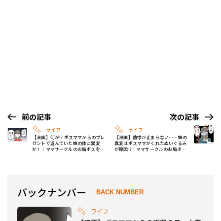
前の記事
次の記事
ライフ
ライフ
【漫画】何が!? ボスママからのプレ
【漫画】動悸が止まらない……娘の
ゼントで遊んでいた娘の体に異変
異変はボスママがくれたぬいぐるみ
が！｜ママサークルのお局ボスを泣
が原因!?｜ママサークルのお局ボス
かせました #17
を泣かせました #19
バックナンバー
BACK NUMBER
ライフ