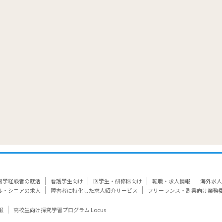
覧
留学経験者の就活
看護学生向け
医学生・研修医向け
転職・求人情報
海外求人
ル・シニアの求人
障害者に特化した求人紹介サービス
フリーランス・副業向け業務
報
高校生向け探究学習プログラム Locus