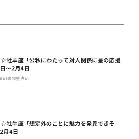
#共働き夫婦のセブンルール
#共働
ビーニュース
#マタニティニュース
い☆牡羊座「公私にわたって対人関係に星の応援
9日～2月4日
ヌの週間星占い
い☆牡牛座「想定外のことに魅力を発見できそ
2月4日