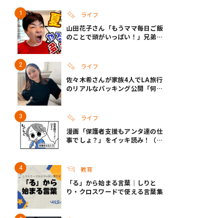
ライフ
山田花子さん「もうママ毎日ご飯
き夫婦
#産休
#育休
のことで頭がいっぱい！」兄弟夏
休みのリアルな生活に共感しかな
い
ライフ
佐々木希さんが家族4人でLA旅行
のリアルなパッキング公開「何が
あるかわからないから、人生」い
ざというときの備えも
ライフ
漫画「保護者支援もアンタ達の仕
事でしょ？」をイッキ読み！（右
タップ＞で読める！）
教育
「る」から始まる言葉｜しりと
り・クロスワードで使える言葉集