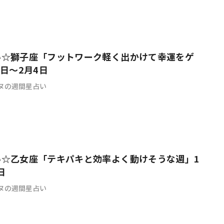
い☆獅子座「フットワーク軽く出かけて幸運をゲ
9日～2月4日
ヌの週間星占い
い☆乙女座「テキパキと効率よく動けそうな週」1
日
ヌの週間星占い