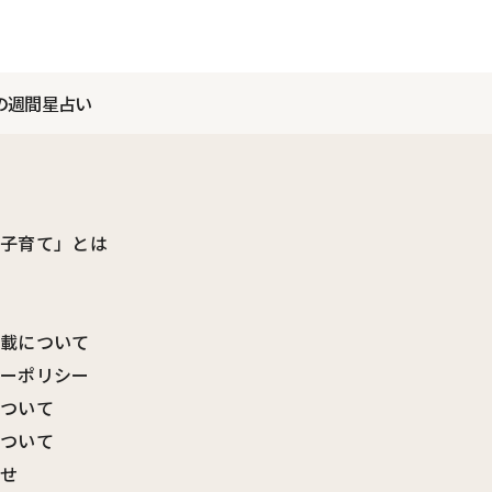
の週間星占い
ビ子育て」とは
転載について
シーポリシー
について
について
わせ