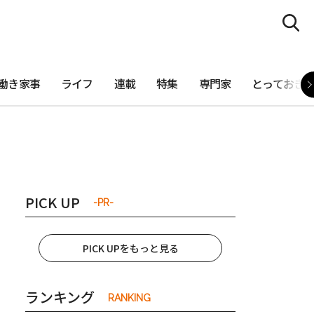
働き家事
ライフ
連載
特集
専門家
とっておき
PICK UP
-PR-
PICK UPをもっと見る
ランキング
RANKING