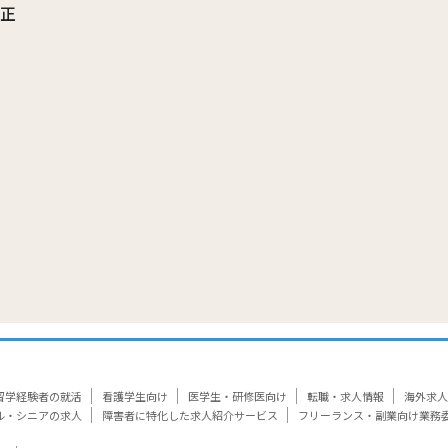
訂正
覧
留学経験者の就活
看護学生向け
医学生・研修医向け
転職・求人情報
海外求人
ル・シニアの求人
障害者に特化した求人紹介サービス
フリーランス・副業向け業務