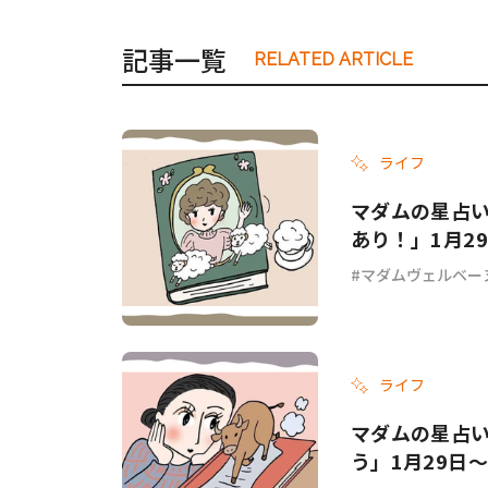
記事一覧
RELATED ARTICLE
#ワンオペ育児
#コミックエッセイ
#渡邊大地の令和的ワーパパ道
#ベ
ライフ
マダムの星占
あり！」1月2
マダムヴェルベー
ライフ
マダムの星占
う」1月29日～