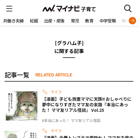
共働き夫婦
妊娠
出産・産後
育児
教育
中学受験
中学生
[グラハム子]
に関する記事
記事一覧
RELATED ARTICLE
ライフ
【漫画】子ども放置ママに天誅!! おしゃべりに
夢中になりすぎたママ友の末路『本当にあっ
た！ ママ友リアル怪談』 Vol.25
#本当にあった！ ママ友リアル怪談
ライフ
【漫画】会費トンズラで雲隠れ！ ママ友主催の