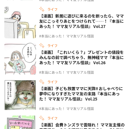
ライフ
【漫画】新居に遊びに来るのを断ったら、ママ
友にこっそりあとをつけられて……！『本当に
あった！ ママ友リアル怪談』 Vol.27
#本当にあった！ ママ友リアル怪談
ライフ
【漫画】「これいくら？」プレゼントの値段を
みんなの前で調べちゃう、無神経ママ『本当に
あった！ ママ友リアル怪談』 Vol.26
#本当にあった！ ママ友リアル怪談
ライフ
【漫画】子ども放置ママに天誅!! おしゃべりに
夢中になりすぎたママ友の末路『本当にあっ
た！ ママ友リアル怪談』 Vol.25
#本当にあった！ ママ友リアル怪談
ライフ
【漫画】会費トンズラで雲隠れ！ ママ友主催の