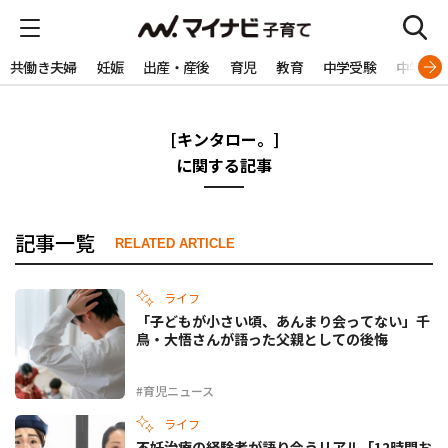
共働き夫婦
妊娠
出産・産後
育児
教育
中学受験
中学生
[キンタロー。]
に関する記事
記事一覧
RELATED ARTICLE
ライフ
「子どもが小さい頃、あんまり会ってない」千
鳥・大悟さんが語った父親としての後悔
#育児ニュース
ライフ
不妊治療の経験者が語り合うリアル「12時間お