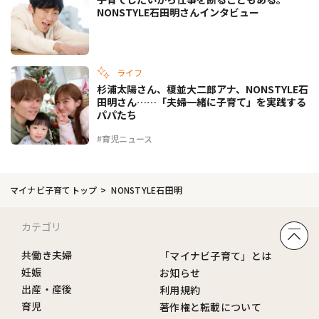
NONSTYLE石田明さんインタビュー
ライフ
杉浦太陽さん、榎並大二郎アナ、NONSTYLE石
田明さん……「夫婦一緒に子育て」を実践する
パパたち
#育児ニュース
マイナビ子育てトップ
NONSTYLE石田明
カテゴリ
共働き夫婦
「マイナビ子育て」とは
妊娠
お知らせ
出産・産後
利用規約
育児
著作権と転載について