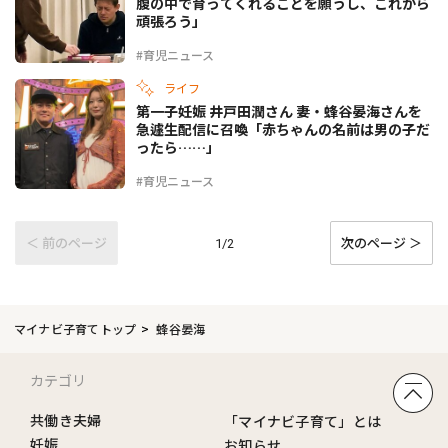
腹の中で育ってくれることを願うし、これから
頑張ろう」
#育児ニュース
ライフ
第一子妊娠 井戸田潤さん 妻・蜂谷晏海さんを
急遽生配信に召喚「赤ちゃんの名前は男の子だ
ったら……」
#育児ニュース
＜ 前のページ
次のページ ＞
1/2
マイナビ子育てトップ
蜂谷晏海
カテゴリ
共働き夫婦
「マイナビ子育て」とは
妊娠
お知らせ