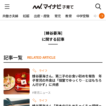
共働き夫婦
妊娠
出産・産後
育児
教育
中学受験
中学生
[蜂谷晏海]
に関する記事
記事一覧
RELATED ARTICLE
ライフ
蜂谷晏海さん、第二子のお食い初めを報告 年
子育児の外食は「個室でゆっくり…とはもちろ
ん行かず」に共感
#育児ニュース
ライフ
蜂谷晏海さん「日本の父もめちゃくちゃ頑張っ