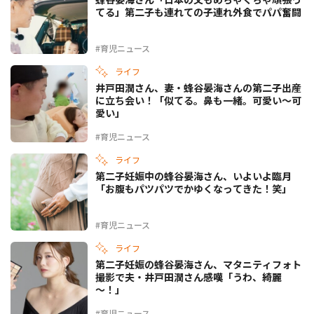
てる」第二子も連れての子連れ外食でパパ奮闘
#育児ニュース
ライフ
井戸田潤さん、妻・蜂谷晏海さんの第二子出産
に立ち会い！「似てる。鼻も一緒。可愛い～可
愛い」
#育児ニュース
ライフ
第二子妊娠中の蜂谷晏海さん、いよいよ臨月
「お腹もパツパツでかゆくなってきた！笑」
#育児ニュース
ライフ
第二子妊娠の蜂谷晏海さん、マタニティフォト
撮影で夫・井戸田潤さん感嘆「うわ、綺麗
～！」
#育児ニュース