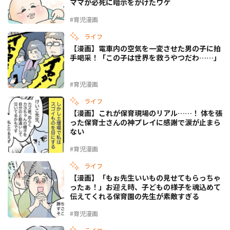
ママが必死に暗示をかけたワケ
#育児漫画
ライフ
【漫画】電車内の空気を一変させた男の子に拍
手喝采！「この子は世界を救うやつだわ……」
#育児漫画
ライフ
【漫画】これが保育現場のリアル……！ 体を張
った保育士さんの神プレイに感謝で涙が止まら
ない
#育児漫画
ライフ
【漫画】「もぉ先生いいもの見せてもらっちゃ
ったぁ！」お迎え時、子どもの様子を魂込めて
伝えてくれる保育園の先生が素敵すぎる
#育児漫画