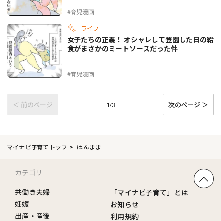
#育児漫画
ライフ
女子たちの正義！ オシャレして登園した日の給
食がまさかのミートソースだった件
#育児漫画
＜ 前のページ
次のページ ＞
1/3
マイナビ子育てトップ
はんまま
カテゴリ
共働き夫婦
「マイナビ子育て」とは
妊娠
お知らせ
出産・産後
利用規約