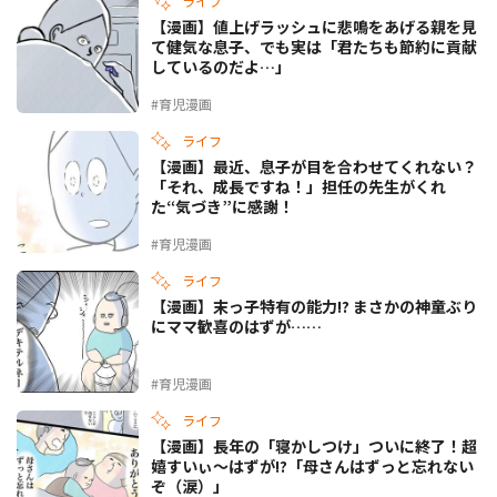
ライフ
【漫画】値上げラッシュに悲鳴をあげる親を見
て健気な息子、でも実は「君たちも節約に貢献
しているのだよ…」
#育児漫画
ライフ
【漫画】最近、息子が目を合わせてくれない？
「それ、成長ですね！」担任の先生がくれ
た“気づき”に感謝！
#育児漫画
ライフ
【漫画】末っ子特有の能力!? まさかの神童ぶり
にママ歓喜のはずが……
#育児漫画
ライフ
【漫画】長年の「寝かしつけ」ついに終了！超
嬉すいぃ～はずが!?「母さんはずっと忘れない
ぞ（涙）」