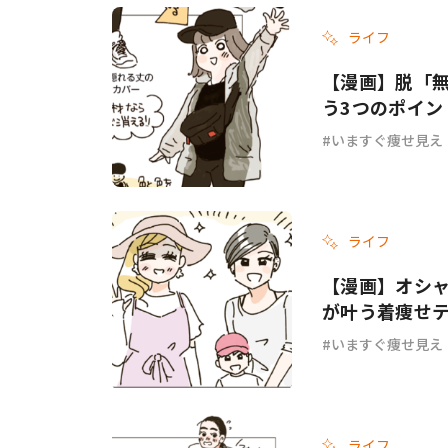
ライフ
#ワンオペ育児
#コミックエッセイ
【漫画】脱「無難なボーダー
う3つのポイン
いますぐ痩せ見え
#渡邊大地の令和的ワーパパ道
#ベ
ライフ
【漫画】オシャ
が叶う着痩せテ
デ #6
いますぐ痩せ見え
ライフ