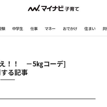
受験
中学生
仕事
マネー
おでかけ
住まい
共
え！！ －5㎏コーデ]
関する記事