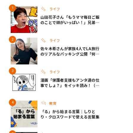
ライフ
山田花子さん「もうママ毎日ご飯
き夫婦
#産休
#育休
のことで頭がいっぱい！」兄弟夏
休みのリアルな生活に共感しかな
い
ライフ
佐々木希さんが家族4人でLA旅行
のリアルなパッキング公開「何が
あるかわからないから、人生」い
ざというときの備えも
ライフ
漫画「保護者支援もアンタ達の仕
事でしょ？」をイッキ読み！（右
タップ＞で読める！）
教育
「る」から始まる言葉｜しりと
り・クロスワードで使える言葉集