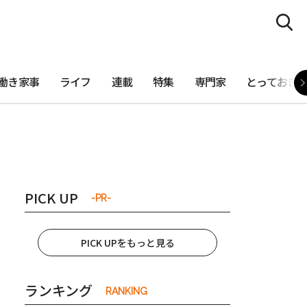
働き家事
ライフ
連載
特集
専門家
とっておき
PICK UP
-PR-
PICK UPをもっと見る
ランキング
RANKING