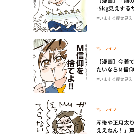
【漫画】「服
-5kg見えす
ーデ #3
いますぐ痩せ見え
ライフ
【漫画】今着て
たいならM信仰
#2
いますぐ痩せ見え
ライフ
産後や正月太
ええねん！」声