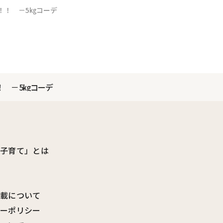
！！ －5㎏コーデ
！ －5㎏コーデ
ビ子育て」とは
転載について
シーポリシー