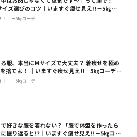
の中はお肉じゃなくて空気です～」って顔で！
るサイズ選びのコツ｜いますぐ痩せ見え!!－5㎏コ
！！ －5㎏コーデ
る服、本当にMサイズで大丈夫？ 着痩せを極め
を捨てよ！ ｜いますぐ痩せ見え!!－5㎏コーデ
！！ －5㎏コーデ
りで好きな服を着れない？「服で体型を作ったら
に振り返ると!?｜いますぐ痩せ見え!!－5㎏コー