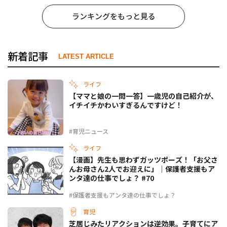
ランキングをもっと見る
新着記事
LATEST ARTICLE
ライフ
【ママと娘の一問一答】一歳児の自己紹介が、
イチイチかわいすぎるんですけど！
#育児ニュース
ライフ
【漫画】先生も思わずガッツポーズ！「お父さ
んお母さん2人でお迎えに」｜保護者支援もア
ンタ達の仕事でしょ？ #70
#保護者支援もアンタ達の仕事でしょ？
育児
芝居じみたリアクションは逆効果。子育てにア