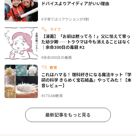
ドバイスよりアイディアがいい理由
#子育てはリアクションが9割
ライフ
【漫画】「お前は黙ってろ！」父に怯えて育っ
た幼少期……トラウマは今も消えることはなく
｜余命300日の毒親 #2
#余命300日の毒親
教育
これはハマる！ 理科好きになる魔法キット『学
研の科学 きらめく宝石結晶』やってみた！【本
音レビュー】
#STEAM教育
最新記事をもっと見る