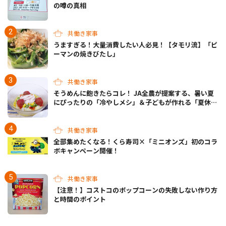
の噂の真相
共働き家事
うますぎる！大量消費したい人必見！【タモリ流】「ピ
ーマンの焼きびたし」
共働き家事
そうめんに飽きたらコレ！ JA全農が提案する、暑い夏
にぴったりの「冷やしメシ」＆子どもが作れる「夏休み
お留守番ランチ」各3選
共働き家事
全部集めたくなる！くら寿司×「ミニオンズ」初のコラ
ボキャンペーン開催！
共働き家事
【注意！】コストコのポップコーンの失敗しない作り方
と時間のポイント