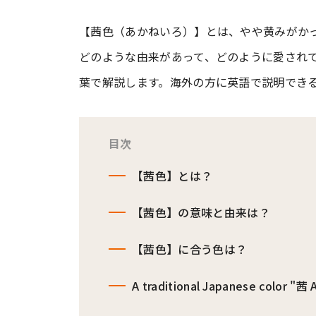
【茜色（あかねいろ）】とは、やや黄みがか
#ワンオペ育児
#コミックエッセイ
どのような由来があって、どのように愛され
葉で解説します。海外の方に英語で説明でき
#渡邊大地の令和的ワーパパ道
#ベ
目次
【茜色】とは？
【茜色】の意味と由来は？
【茜色】に合う色は？
A traditional Japanese color "茜 A