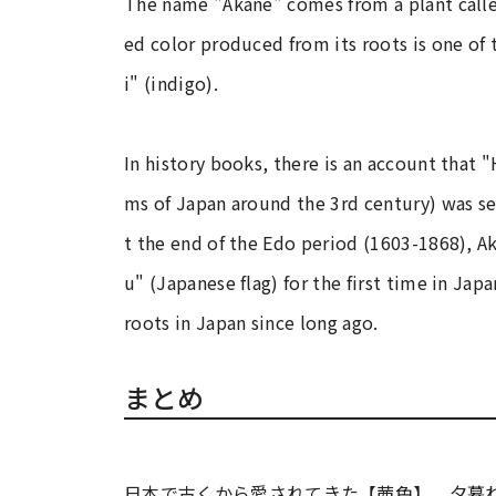
The name "Akane" comes from a plant calle
ed color produced from its roots is one of 
i" (indigo).
In history books, there is an account that
ms of Japan around the 3rd century) was se
t the end of the Edo period (1603-1868), A
u" (Japanese flag) for the first time in Ja
roots in Japan since long ago.
まとめ
日本で古くから愛されてきた【茜色】。夕暮