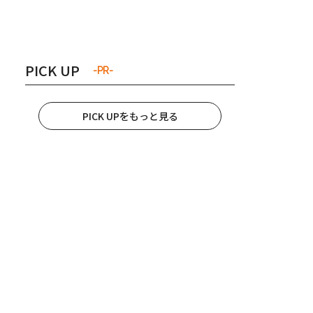
き夫婦
#産休
#育休
PICK UP
-PR-
PICK UPをもっと見る