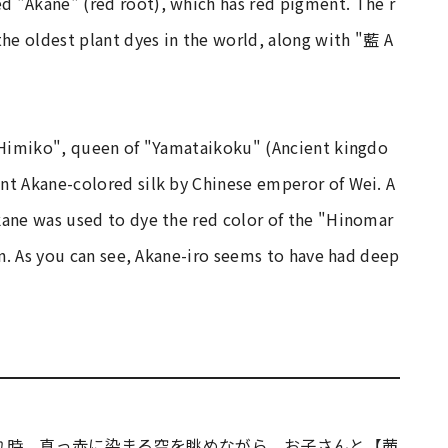
d "Akane" (red root), which has red pigment. The r
the oldest plant dyes in the world, along with "藍 A
 "Himiko", queen of "Yamataikoku" (Ancient kingdo
nt Akane-colored silk by Chinese emperor of Wei. A
kane was used to dye the red color of the "Hinomar
pan. As you can see, Akane-iro seems to have had deep
れ時、真っ赤に染まる空を眺めながら、お子さんと【茜