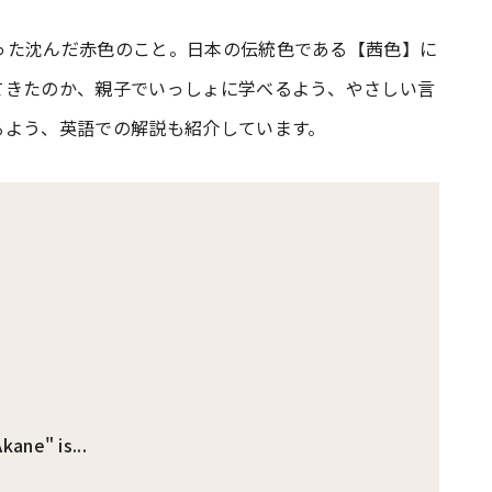
った沈んだ赤色のこと。日本の伝統色である【茜色】に
#共働き夫婦のセブンルール
#共働
てきたのか、親子でいっしょに学べるよう、やさしい言
るよう、英語での解説も紹介しています。
ビーニュース
#マタニティニュース
kane" is...