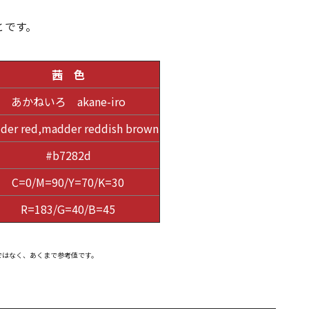
とです。
茜 色
あかねいろ akane-iro
der red,madder reddish brown
#b7282d
C=0/M=90/Y=70/K=30
R=183/G=40/B=45
ではなく、あくまで参考値です。