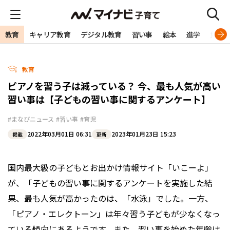
教育
キャリア教育
デジタル教育
習い事
絵本
進学
勉強
教育
ピアノを習う子は減っている？ 今、最も人気が高い
習い事は【子どもの習い事に関するアンケート】
#まなびニュース
#習い事
#育児
2022年03月01日 06:31
2023年01月23日 15:23
掲載
更新
国内最大級の子どもとお出かけ情報サイト「いこーよ」
が、「子どもの習い事に関するアンケートを実施した結
果、最も人気が高かったのは、「水泳」でした。一方、
「ピアノ・エレクトーン」は年々習う子どもが少なくなっ
ている傾向にあるようです。また、習い事を始めた年齢は