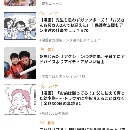
#育児ニュース
ライフ
【漫画】先生も思わずガッツポーズ！「お父さ
んお母さん2人でお迎えに」｜保護者支援もア
ンタ達の仕事でしょ？ #70
#保護者支援もアンタ達の仕事でしょ？
育児
芝居じみたリアクションは逆効果。子育てにア
ドバイスよりアイディアがいい理由
#子育てはリアクションが9割
ライフ
【漫画】「お前は黙ってろ！」父に怯えて育っ
た幼少期……トラウマは今も消えることはなく
｜余命300日の毒親 #2
#余命300日の毒親
教育
これはハマる！ 理科好きになる魔法キット『学