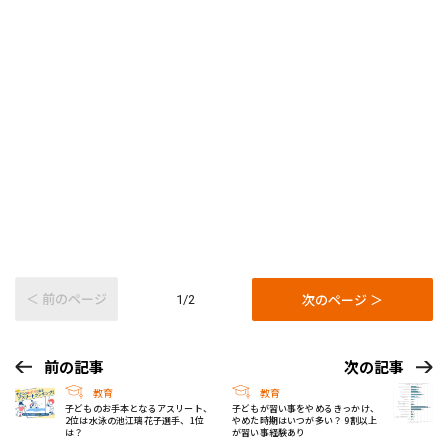
＜ 前のページ
次のページ ＞
1/2
前の記事
次の記事
教育
教育
子どものお手本となるアスリート、
子どもが習い事をやめるきっかけ、
2位は水泳の池江璃花子選手、1位
やめた時期はいつが多い？ 9割以上
は？
が習い事経験あり