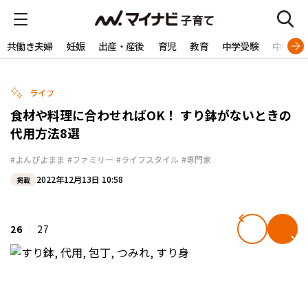
共働き夫婦
妊娠
出産・産後
育児
教育
中学受験
中学生
ライフ
食材や料理に合わせればOK！ すり鉢がないときの
代用方法8選
#よんぴよまま
#ファミリー
#ライフスタイル
#専門家
2022年12月13日 10:58
掲載
26
27