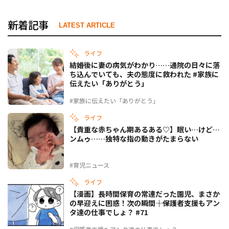
新着記事
LATEST ARTICLE
ライフ
結婚後に妻の病気がわかり……通院の日々に落
ち込んでいても、夫の態度に救われた #家族に
伝えたい「ありがとう」
#家族に伝えたい「ありがとう」
ライフ
【貴重な赤ちゃん期あるある♡】眠い…けど…
ンムゥ……独特な指の動きがたまらない
#育児ニュース
ライフ
【漫画】長時間保育の常連だった園児、まさか
の早迎えに困惑！次の瞬間――｜保護者支援もアン
タ達の仕事でしょ？ #71