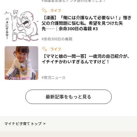
#保護者支援もアンタ達の仕事でしょ？
ライフ
【漫画】「俺には介護なんて必要ない！」憎き
父の介護問題に悩む私。希望を見つけた矢
先……｜余命300日の毒親 #3
#余命300日の毒親
ライフ
【ママと娘の一問一答】一歳児の自己紹介が、
イチイチかわいすぎるんですけど！
#育児ニュース
最新記事をもっと見る
マイナビ子育てトップ