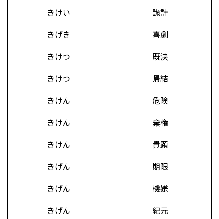
きけい
詭計
きげき
喜劇
きけつ
既決
きけつ
帰結
きけん
危険
きけん
棄権
きけん
貴顕
きげん
期限
きげん
機嫌
きげん
紀元