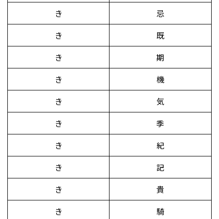
き
忌
き
既
き
期
き
機
き
気
き
季
き
紀
き
記
き
貴
き
騎