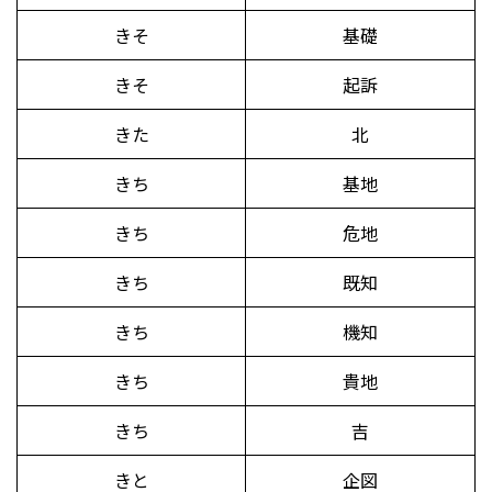
きそ
基礎
きそ
起訴
きた
北
きち
基地
きち
危地
きち
既知
きち
機知
きち
貴地
きち
吉
きと
企図