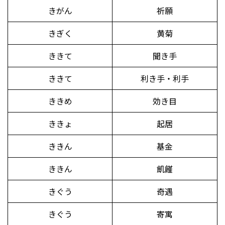
きがん
祈願
きぎく
黄菊
ききて
聞き手
ききて
利き手・利手
ききめ
効き目
ききょ
起居
ききん
基金
ききん
飢饉
きぐう
奇遇
きぐう
寄寓