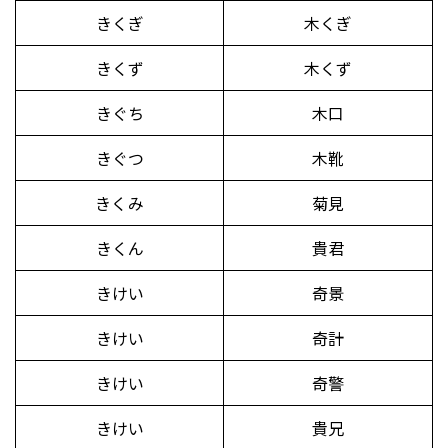
きくぎ
木くぎ
きくず
木くず
きぐち
木口
きぐつ
木靴
きくみ
菊見
きくん
貴君
きけい
奇景
きけい
奇計
きけい
奇警
きけい
貴兄