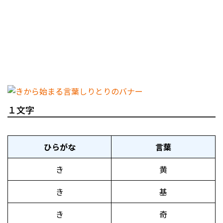
１文字
ひらがな
言葉
き
黄
き
基
き
奇