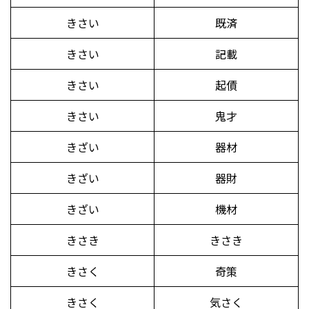
きさい
既済
きさい
記載
きさい
起債
きさい
鬼才
きざい
器材
きざい
器財
きざい
機材
きさき
きさき
きさく
奇策
きさく
気さく