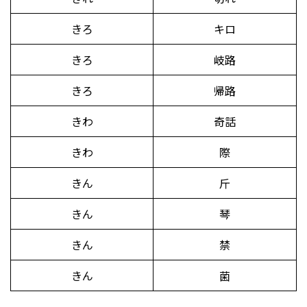
きろ
キロ
きろ
岐路
きろ
帰路
きわ
奇話
きわ
際
きん
斤
きん
琴
きん
禁
きん
菌