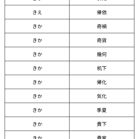
きえ
帰依
きか
奇禍
きか
奇貨
きか
幾何
きか
机下
きか
帰化
きか
気化
きか
季夏
きか
貴下
きか
貴家