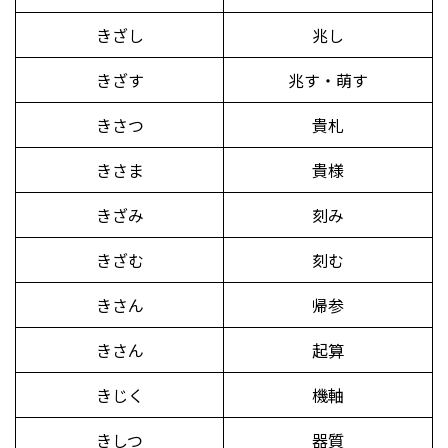
きざし
兆し
きざす
兆す・萌す
きさつ
貴札
きさま
貴様
きざみ
刻み
きざむ
刻む
きさん
帰参
きさん
起算
きじく
機軸
きしつ
器質