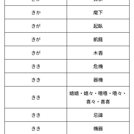
きか
麾下
きが
起臥
きが
飢餓
きが
木香
きき
危機
きき
器機
嬉嬉・嬉々・嘻嘻・嘻々・
きき
喜々・喜喜
きき
忌諱
きき
機器