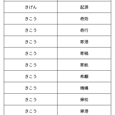
きげん
起源
きこう
奇効
きこう
奇行
きこう
寄港
きこう
寄稿
きこう
寄航
きこう
希覯
きこう
機構
きこう
帰校
きこう
帰港