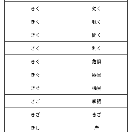
きく
効く
きく
聴く
きく
聞く
きく
利く
きぐ
危惧
きぐ
器具
きぐ
機具
きご
季語
きざ
きざ
きし
岸