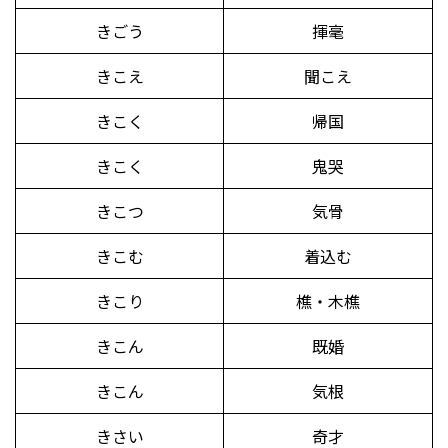
きごう
揮毫
きこえ
聞こえ
きこく
帰国
きこく
鬼哭
きこつ
気骨
きこむ
着込む
きこり
樵・木樵
きこん
既婚
きこん
気根
きさい
奇才