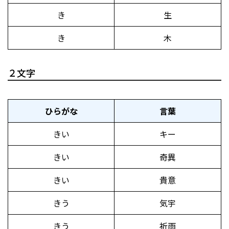
き
生
き
木
２文字
ひらがな
言葉
きい
キー
きい
奇異
きい
貴意
きう
気宇
きう
祈雨