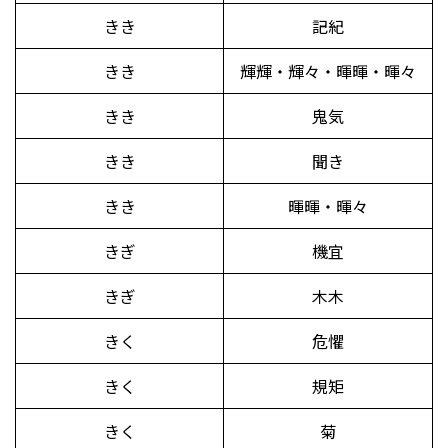
きき
記紀
きき
輝輝・輝々・暉暉・暉々
きき
鬼気
きき
聞き
きき
暉暉・暉々
きぎ
機宜
きぎ
木木
きく
危懼
きく
規矩
きく
菊