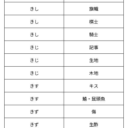
きし
旗幟
きし
棋士
きし
騎士
きじ
記事
きじ
生地
きじ
木地
きす
キス
きす
鱚・鼠頭魚
きず
傷
きず
生酢