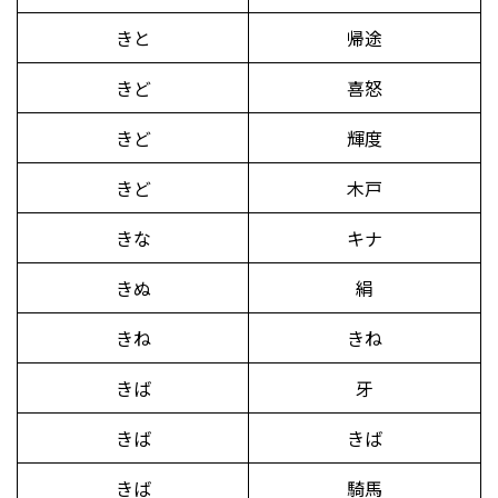
きと
帰途
きど
喜怒
きど
輝度
きど
木戸
きな
キナ
きぬ
絹
きね
きね
きば
牙
きば
きば
きば
騎馬