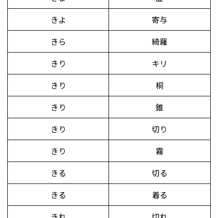
きよ
寄与
きら
綺羅
きり
キリ
きり
桐
きり
錐
きり
切り
きり
霧
きる
切る
きる
着る
きれ
切れ