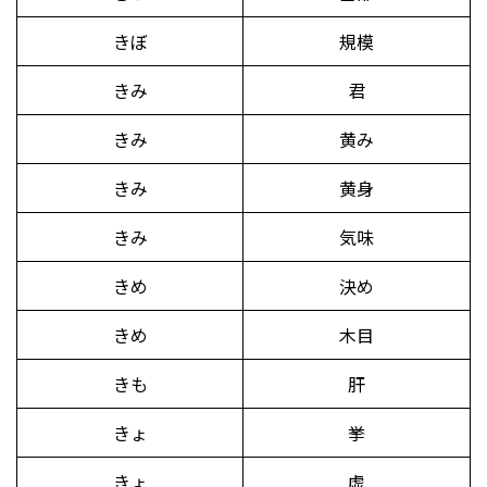
きぼ
規模
きみ
君
きみ
黄み
きみ
黄身
きみ
気味
きめ
決め
きめ
木目
きも
肝
きょ
挙
きょ
虚