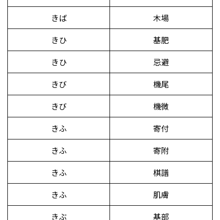
きば
木場
きひ
基肥
きひ
忌避
きび
機尾
きび
機微
きふ
寄付
きふ
寄附
きふ
棋譜
きふ
肌膚
きぶ
基部