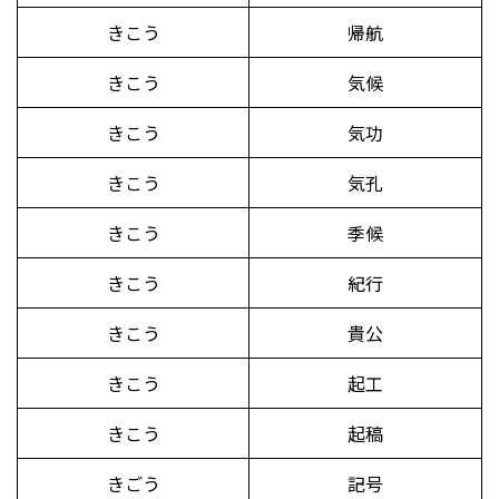
きこう
帰航
きこう
気候
きこう
気功
きこう
気孔
きこう
季候
きこう
紀行
きこう
貴公
きこう
起工
きこう
起稿
きごう
記号