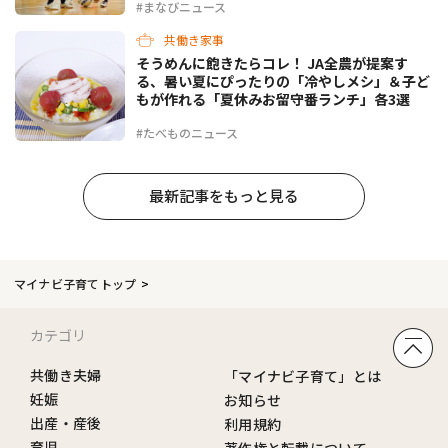
#まなびニュース
共働き家事
そうめんに飽きたらコレ！ JA全農が提案す
る、暑い夏にぴったりの「冷やしメシ」＆子ど
もが作れる「夏休みお留守番ランチ」各3選
#たべものニュース
最新記事をもっと見る
マイナビ子育てトップ
カテゴリ
共働き夫婦
「マイナビ子育て」とは
妊娠
お知らせ
出産・産後
利用規約
育児
著作権と転載について