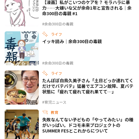
【漫画】私がこいつのケアを？ モラハラに暴
力……大嫌いな父が余命1年と宣告される｜余
命300日の毒親 #1
#余命300日の毒親
ライフ
イッキ読み｜余命300日の毒親
#余命300日の毒親
ライフ
たんぽぽ白鳥久美子さん「土日どっか連れてく
だけでバテバテ」猛暑でエアコン故障、夏バテ
状態に「疲れて疲れて疲れ果てて…」
#育児ニュース
教育
失敗なんてない――子どもの「やってみたい」の種
がいっぱい。ドコモ未来プロジェクトの
SUMMER FESとこれからについて