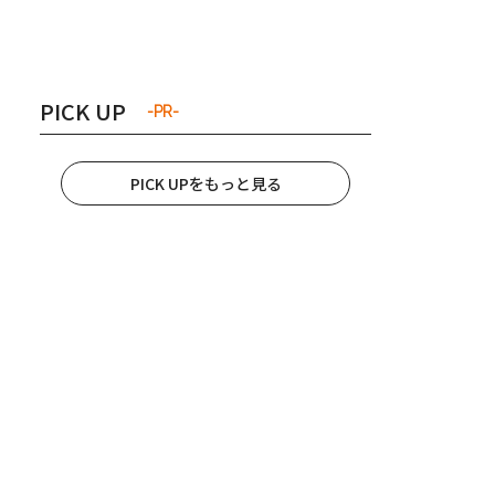
き夫婦
#産休
#育休
PICK UP
-PR-
PICK UPをもっと見る