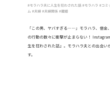
#モラハラ夫に人生を狂わされた話
#モラハラ
#コミ
ム
#夫婦
#夫婦関係
#離婚
#ワンオペ育児
#コミックエッセイ
「この男、ヤバすぎる……」モラハラ、借金
#渡邊大地の令和的ワーパパ道
#ベ
の行動の数々に衝撃が止まらない！ Insta
生を狂わされた話』。モラハラ夫との出会い
す。