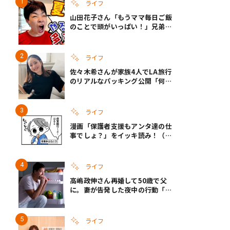
ライフ
山田花子さん「もうママ毎日ご飯
のことで頭がいっぱい！」兄弟夏
休みのリアルな生活に共感しかな
い
ライフ
佐々木希さんが家族4人でLA旅行
のリアルなパッキング公開「何が
あるかわからないから、人生」い
ざというときの備えも
ライフ
漫画「保護者支援もアンタ達の仕
事でしょ？」をイッキ読み！（右
タップ＞で読める！）
ライフ
高嶋政伸さん再婚して50歳で父
に。妻が告発した夜中の行動「こ
れ手出したら終わりだろうなとか
思うんだけども……」
ライフ