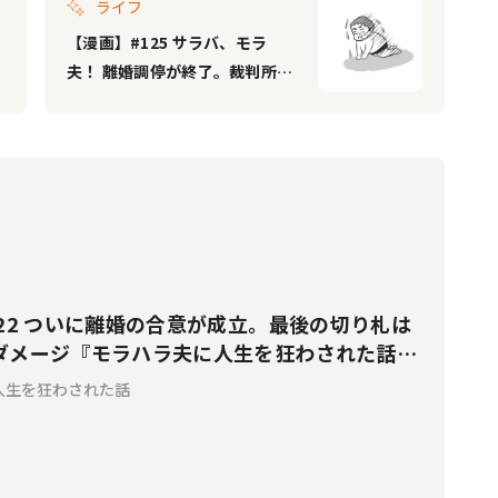
ライフ
【漫画】#125 サラバ、モラ
夫！ 離婚調停が終了。裁判所か
ら走って出て行く……『モラハ
ラ夫に人生を狂わされた話 完結
編』
22 ついに離婚の合意が成立。最後の切り札は
ダメージ『モラハラ夫に人生を狂わされた話
人生を狂わされた話