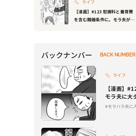
ライフ
【漫画】#123 慰謝料と養育費
を含む離婚条件に。モラ夫が折
れた最後の切り札とは……？
『モラハラ夫に人生を狂わされ
た話 完結編』
バックナンバー
BACK NUMBER
ライフ
【漫画】#1
モラ夫に大
完結編』
モラハラ夫に