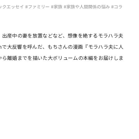
ックエッセイ
#ファミリー
#家族
#家族や人間関係の悩み
#コラ
#共働き夫婦のセブンルール
#共働
、出産中の妻を放置などなど、想像を絶するモラハラ夫
ビーニュース
#マタニティニュース
gramで大反響を呼んだ、もちさんの漫画『モラハラ夫に人
から離婚までを描いた大ボリュームの本編をお届けしま