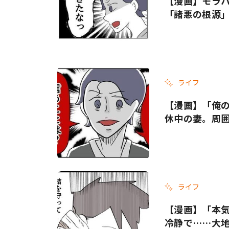
【漫画】モラハ
「諸悪の根源
ライフ
【漫画】「俺
休中の妻。周
ライフ
【漫画】「本
冷静で……大