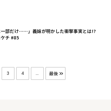
一部だけ……」義妹が明かした衝撃事実とは!?
チ #85
最後
3
4
...