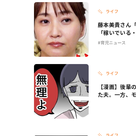
ライフ
#ワンオペ育児
#コミックエッセイ
藤本美貴さん「
「稼いでいる
育児ニュース
#渡邊大地の令和的ワーパパ道
#ベ
ライフ
【漫画】後輩
た夫。一方、
ライフ