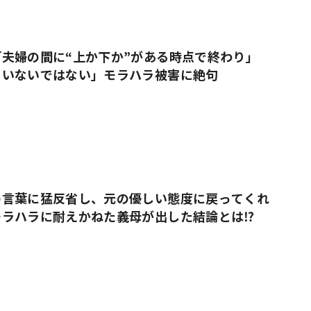
#共働き夫婦のセブンルール
#共働
夫婦の間に“上か下か”がある時点で終わり」
・いないではない」モラハラ被害に絶句
ビーニュース
#マタニティニュース
の言葉に猛反省し、元の優しい態度に戻ってくれ
モラハラに耐えかねた義母が出した結論とは⁉