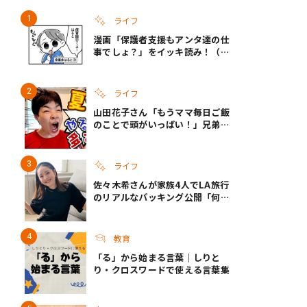
ライフ
漫画「保護者支援もアンタ達の仕
き夫婦
#産休
#育休
事でしょ？」をイッキ読み！（右
タップ＞で読める！）
ライフ
山田花子さん「もうママ毎日ご飯
のことで頭がいっぱい！」兄弟夏
休みのリアルな生活に共感しかな
い
ライフ
佐々木希さんが家族4人でLA旅行
のリアルなパッキング公開「何が
あるかわからないから、人生」い
ざというときの備えも
教育
「る」から始まる言葉｜しりと
り・クロスワードで使える言葉集