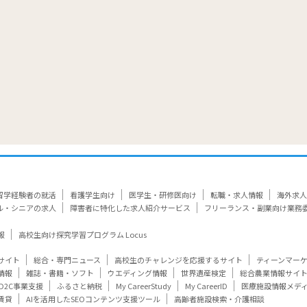
留学経験者の就活
看護学生向け
医学生・研修医向け
転職・求人情報
海外求人
ル・シニアの求人
障害者に特化した求人紹介サービス
フリーランス・副業向け業務
報
高校生向け探究学習プログラム Locus
サイト
総合・専門ニュース
高校生のチャレンジを応援するサイト
ティーンマー
情報
雑誌・書籍・ソフト
ウエディング情報
世界遺産検定
総合農業情報サイ
D2C事業支援
ふるさと納税
My CareerStudy
My CareerID
医療施設情報メデ
賃貸
AIを活用したSEOコンテンツ支援ツール
高齢者施設検索・介護相談