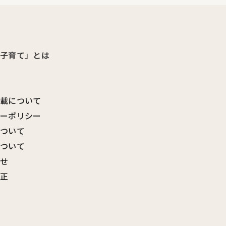
ビ子育て」とは
転載について
シーポリシー
について
について
わせ
訂正
覧