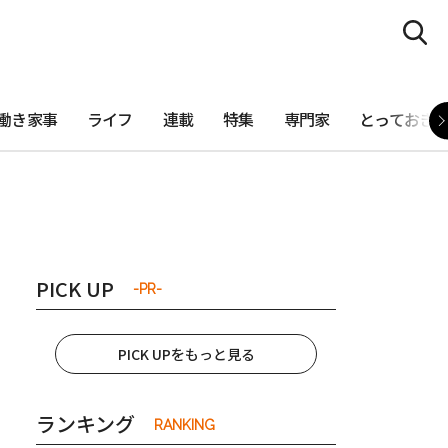
働き家事
ライフ
連載
特集
専門家
とっておき
PICK UP
-PR-
PICK UPをもっと見る
ランキング
RANKING