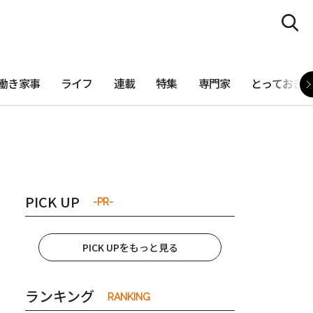
働き家事
ライフ
連載
特集
専門家
とっておき
PICK UP
-PR-
PICK UPをもっと見る
ランキング
RANKING