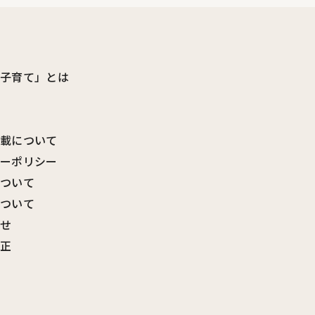
ビ子育て」とは
転載について
シーポリシー
について
について
わせ
訂正
覧