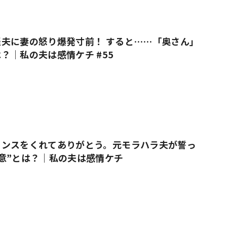
#共働き夫婦のセブンルール
#共働
夫に妻の怒り爆発寸前！ すると……「奥さん」
？｜私の夫は感情ケチ #55
ビーニュース
#マタニティニュース
ャンスをくれてありがとう。元モラハラ夫が誓っ
意”とは？｜私の夫は感情ケチ