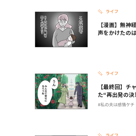
ライフ
#ワンオペ育児
#コミックエッセイ
【漫画】無神経
声をかけたのは
#渡邊大地の令和的ワーパパ道
#ベ
ライフ
【最終回】チ
た“再出発の決
私の夫は感情ケチ
ライフ