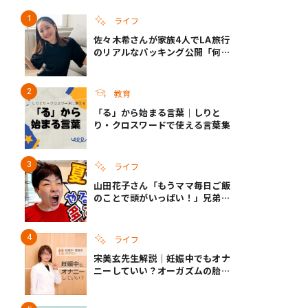
ライフ
佐々木希さんが家族4人でLA旅行
き夫婦
#産休
#育休
のリアルなパッキング公開「何が
あるかわからないから、人生」い
ざというときの備えも
教育
「る」から始まる言葉｜しりと
り・クロスワードで使える言葉集
ライフ
山田花子さん「もうママ毎日ご飯
のことで頭がいっぱい！」兄弟夏
休みのリアルな生活に共感しかな
い
ライフ
宋美玄先生解説｜妊娠中でもオナ
ニーしていい？オーガズムの胎児
への影響と3つの注意点