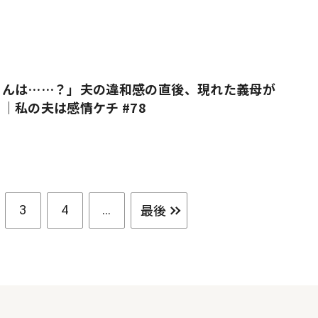
さんは……？」夫の違和感の直後、現れた義母が
｜私の夫は感情ケチ #78
最後
3
4
...