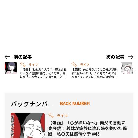
前の記事
次の記事
ライフ
ライフ
【漫画】“拗ねる” んです。義父のあ
【漫画】夫のモラハラは自分が我慢
りえない言動に絶句。そんな中、義
すればいいだけ。子どものためにそ
妹が「もう大丈夫」と言う理由と
う思っていたのに｜私の夫は感情ケ
は？｜私の夫は感情ケチ #46
チ #48
バックナンバー
BACK NUMBER
ライフ
【漫画】「心が狭いな〜」義父の言動に
妻唖然！ 義妹が家族に違和感を抱いた瞬
間｜私の夫は感情ケチ #45