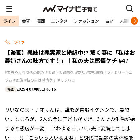
ライフ
美容
漫画
エンタメ
ファッション
占い
人間関係
ライフ
【漫画】義妹は義実家と絶縁中!? 驚く妻に「私はお
義姉さんの味方です！」｜私の夫は感情ケチ #47
#家族や人間関係の悩み
#夫婦
#夫婦関係
#育児
#育児漫画
#ファミリー
#コ
ラム
#家族
#私の夫は感情ケチ
#モラハラ
2025年07月09日 06:16
掲載
りいなの夫・ナオくんは、誰もが羨むイケメンで、妻想
い。ところが、2人の間に子どもができ、3人での生活が始
まると態度が一変！ いわゆるモラハラ夫に変貌してしま
い……!?「こういう人いるよね」とSNSで話題の実体験を