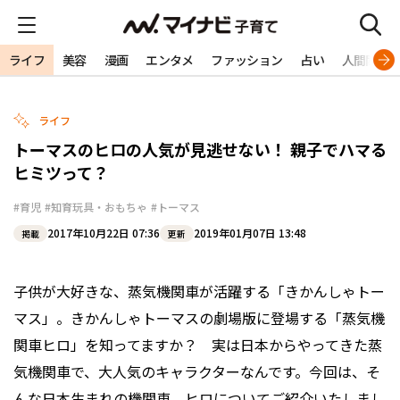
ライフ
美容
漫画
エンタメ
ファッション
占い
人間関係
ライフ
トーマスのヒロの人気が見逃せない！ 親子でハマる
ヒミツって？
#育児
#知育玩具・おもちゃ
#トーマス
2017年10月22日 07:36
2019年01月07日 13:48
掲載
更新
子供が大好きな、蒸気機関車が活躍する「きかんしゃトー
マス」。きかんしゃトーマスの劇場版に登場する「蒸気機
関車ヒロ」を知ってますか？ 実は日本からやってきた蒸
気機関車で、大人気のキャラクターなんです。今回は、そ
んな日本生まれの機関車、ヒロについてご紹介いたしまし