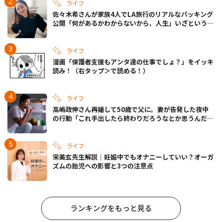
ライフ
佐々木希さんが家族4人でLA旅行のリアルなパッキング
公開「何があるかわからないから、人生」いざというと
きの備えも
ライフ
漫画「保護者支援もアンタ達の仕事でしょ？」をイッキ
読み！（右タップ＞で読める！）
ライフ
高嶋政伸さん再婚して50歳で父に。妻が告発した夜中
の行動「これ手出したら終わりだろうなとか思うんだけ
ども……」
ライフ
宋美玄先生解説｜妊娠中でもオナニーしていい？オーガ
ズムの胎児への影響と3つの注意点
ランキングをもっと見る