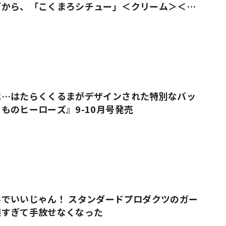
ズから、「こくまろシチュー」＜クリーム＞＜ビ
売
は…はたらくくるまがデザインされた特別なバッ
ものヒーローズ』9-10月号発売
でいいじゃん！ スタンダードプロダクツのガー
適すぎて手放せなくなった