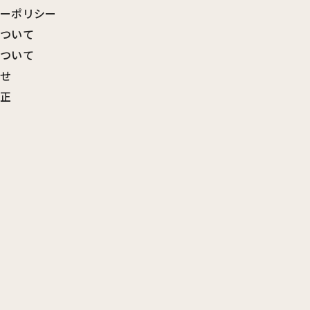
シーポリシー
について
について
わせ
訂正
覧