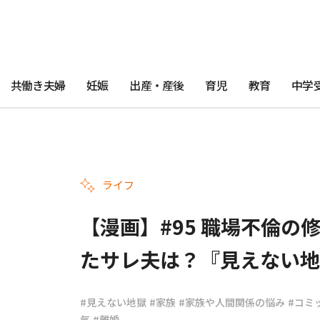
共働き夫婦
妊娠
出産・産後
育児
教育
中学
ライフ
【漫画】#95 職場不倫の
たサレ夫は？『見えない地
#見えない地獄
#家族
#家族や人間関係の悩み
#コミ
気
#離婚