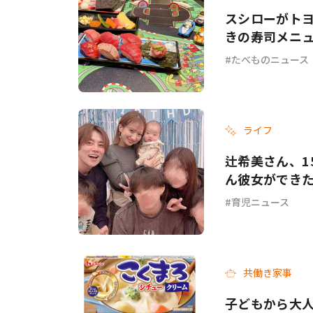
スシローがトヨタ
きの寿司メニ
たべものニュース
ライフ
辻希美さん、1
ん彼女ができ
育児ニュース
共働き家事
子どもから大人