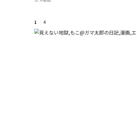
#ワンオペ育児
#コミックエッセイ
1
4
#渡邊大地の令和的ワーパパ道
#ベ