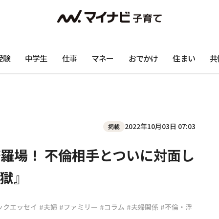
受験
中学生
仕事
マネー
おでかけ
住まい
共
2022年10月03日 07:03
掲載
修羅場！ 不倫相手とついに対面し
獄』
ックエッセイ
#夫婦
#ファミリー
#コラム
#夫婦関係
#不倫・浮