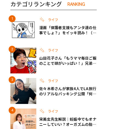
カテゴリランキング
RANKING
ライフ
漫画「保護者支援もアンタ達の仕
事でしょ？」をイッキ読み！（右
タップ＞で読める！）
ライフ
山田花子さん「もうママ毎日ご飯
のことで頭がいっぱい！」兄弟夏
休みのリアルな生活に共感しかな
い
ライフ
佐々木希さんが家族4人でLA旅行
のリアルなパッキング公開「何が
あるかわからないから、人生」い
ざというときの備えも
ライフ
宋美玄先生解説｜妊娠中でもオナ
ニーしていい？オーガズムの胎児