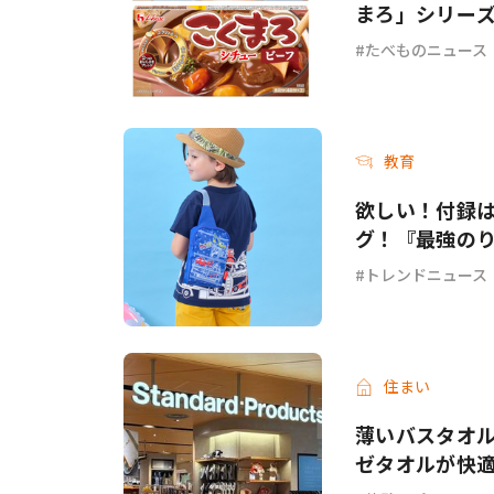
まろ」シリー
ーフ＞が新発
たべものニュース
教育
欲しい！付録
グ！『最強のり
トレンドニュース
住まい
薄いバスタオル
ゼタオルが快