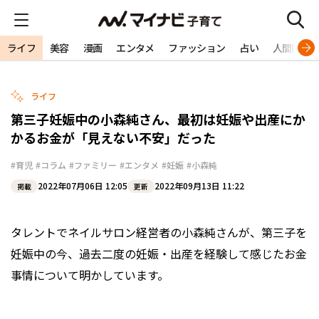
ライフ
美容
漫画
エンタメ
ファッション
占い
人間関係
ライフ
第三子妊娠中の小森純さん、最初は妊娠や出産にか
かるお金が「見えない不安」だった
#育児
#コラム
#ファミリー
#エンタメ
#妊娠
#小森純
2022年07月06日 12:05
2022年09月13日 11:22
掲載
更新
タレントでネイルサロン経営者の小森純さんが、第三子を
妊娠中の今、過去二度の妊娠・出産を経験して感じたお金
事情について明かしています。