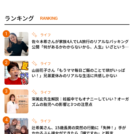
ランキング
RANKING
ライフ
佐々木希さんが家族4人でLA旅行のリアルなパッキング
公開「何があるかわからないから、人生」いざというと
きの備えも
ライフ
山田花子さん「もうママ毎日ご飯のことで頭がいっぱ
い！」兄弟夏休みのリアルな生活に共感しかない
ライフ
宋美玄先生解説｜妊娠中でもオナニーしていい？オーガ
ズムの胎児への影響と3つの注意点
ライフ
辻希美さん、15歳長男の突然の行動に「失神！」手が
かかるぶん彼女ができたら「嫌ですね」と断言