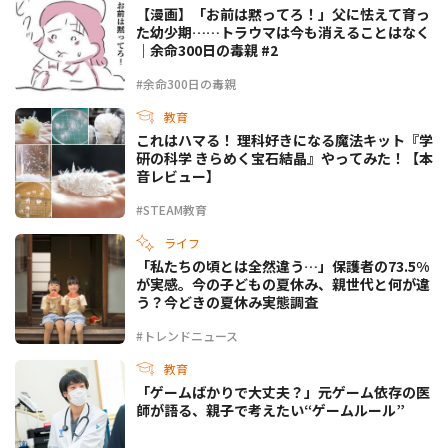
【漫画】「お前は黙ってろ！」父に怯えて育っ
た幼少期……トラウマは今も消えることはなく
｜余命300日の毒親 #2
#余命300日の毒親
教育
これはハマる！ 理科好きになる魔法キット『学
研の科学 きらめく宝石結晶』やってみた！【本
音レビュー】
#STEAM教育
ライフ
「私たちの頃とは全然違う…」保護者の73.5%
が実感。今の子どもの夏休み、親世代と何が違
う？今どきの夏休み実態調査
#トレンドニュース
教育
「ゲームばかりで大丈夫？」元ゲーム依存の医
師が語る、親子で考えたい“ゲームルール”