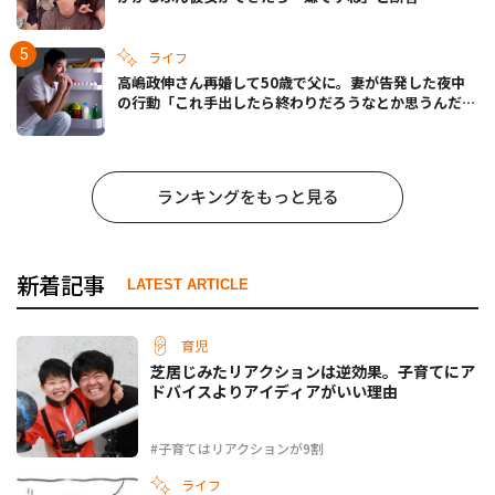
ライフ
高嶋政伸さん再婚して50歳で父に。妻が告発した夜中
の行動「これ手出したら終わりだろうなとか思うんだけ
ども……」
ランキングをもっと見る
新着記事
LATEST ARTICLE
育児
芝居じみたリアクションは逆効果。子育てにア
ドバイスよりアイディアがいい理由
#子育てはリアクションが9割
ライフ