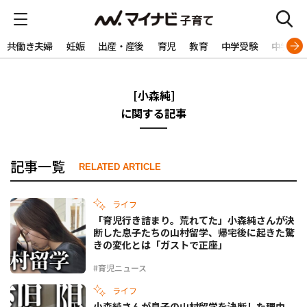
共働き夫婦
妊娠
出産・産後
育児
教育
中学受験
中学生
[小森純]
に関する記事
記事一覧
RELATED ARTICLE
ライフ
「育児行き詰まり。荒れてた」小森純さんが決
断した息子たちの山村留学、帰宅後に起きた驚
きの変化とは「ガストで正座」
#育児ニュース
ライフ
小森純さんが息子の山村留学を決断した理由