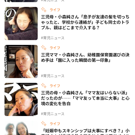
ライフ
三児母・小森純さん「息子が友達の髪を切っち
ゃったと、学校から連絡が」子ども同士のトラ
ブル、親はどこまで介入する？
#育児ニュース
ライフ
三児ママ・小森純さん、幼稚園保育園選びの決
め手は「園に入った瞬間の第一印象」
#育児ニュース
ライフ
三児の母・小森純さん「ママ友はいらない派」
だったのが……「ママ友って本当に大事」と心
境の変化を告白
#育児ニュース
ライフ
「妊娠中もスキンシップは大事にすべき？」小