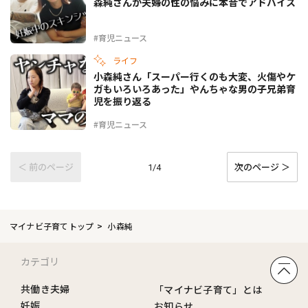
森純さんが夫婦の性の悩みに本音でアドバイス
#育児ニュース
ライフ
小森純さん「スーパー行くのも大変、火傷やケ
ガもいろいろあった」やんちゃな男の子兄弟育
児を振り返る
#育児ニュース
＜ 前のページ
次のページ ＞
1/4
マイナビ子育てトップ
小森純
カテゴリ
共働き夫婦
「マイナビ子育て」とは
妊娠
お知らせ