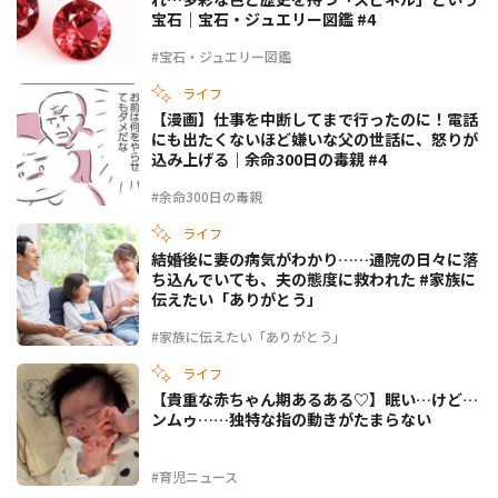
宝石｜宝石・ジュエリー図鑑 #4
#宝石・ジュエリー図鑑
ライフ
【漫画】仕事を中断してまで行ったのに！電話
にも出たくないほど嫌いな父の世話に、怒りが
込み上げる｜余命300日の毒親 #4
#余命300日の毒親
ライフ
結婚後に妻の病気がわかり……通院の日々に落
ち込んでいても、夫の態度に救われた #家族に
伝えたい「ありがとう」
#家族に伝えたい「ありがとう」
ライフ
【貴重な赤ちゃん期あるある♡】眠い…けど…
ンムゥ……独特な指の動きがたまらない
#育児ニュース