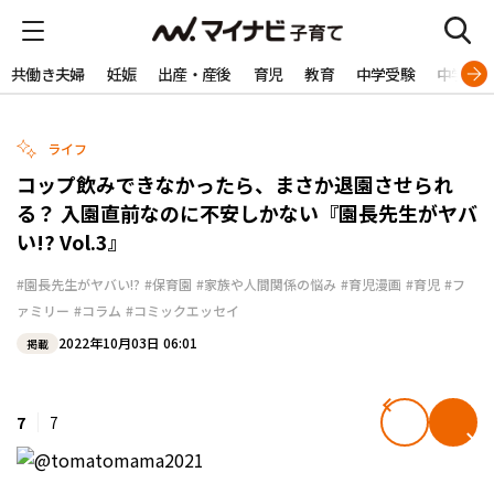
共働き夫婦
妊娠
出産・産後
育児
教育
中学受験
中学生
ライフ
コップ飲みできなかったら、まさか退園させられ
る？ 入園直前なのに不安しかない『園長先生がヤバ
い!? Vol.3』
#園長先生がヤバい!?
#保育園
#家族や人間関係の悩み
#育児漫画
#育児
#フ
ァミリー
#コラム
#コミックエッセイ
2022年10月03日 06:01
掲載
7
7