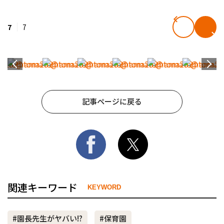
7
7
記事ページに戻る
関連キーワード
KEYWORD
#園長先生がヤバい!?
#保育園