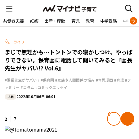
共働き夫婦
妊娠
出産・産後
育児
教育
中学受験
中学生
ライフ
まじで無理かも…トントンでの寝かしつけ、やっぱ
りできない。保育園に電話して聞いてみると『園長
先生がヤバい!? Vol.6』
#園長先生がヤバい!?
#保育園
#家族や人間関係の悩み
#育児漫画
#育児
#フ
ァミリー
#コラム
#コミックエッセイ
2022年10月06日 06:01
掲載
2
7