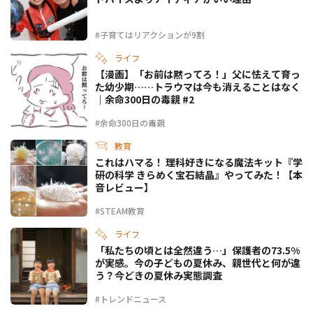
#子育てはリアクションが9割
ライフ
【漫画】「お前は黙ってろ！」父に怯えて育っ
た幼少期……トラウマは今も消えることはなく
｜余命300日の毒親 #2
#余命300日の毒親
教育
これはハマる！ 理科好きになる魔法キット『学
研の科学 きらめく宝石結晶』やってみた！【本
音レビュー】
#STEAM教育
ライフ
「私たちの頃とは全然違う…」保護者の73.5%
が実感。今の子どもの夏休み、親世代と何が違
う？今どきの夏休み実態調査
#トレンドニュース