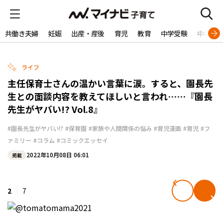
共働き夫婦
妊娠
出産・産後
育児
教育
中学受験
中学生
ライフ
主任保育士さんの温かい言葉に涙。すると、園長先
生との面談内容を教えてほしいと言われ……『園長
先生がヤバい!? Vol.8』
#園長先生がヤバい!?
#保育園
#家族や人間関係の悩み
#育児漫画
#育児
#フ
ァミリー
#コラム
#コミックエッセイ
2022年10月08日 06:01
掲載
2
7