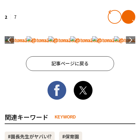
2
7
記事ページに戻る
関連キーワード
KEYWORD
#園長先生がヤバい!?
#保育園