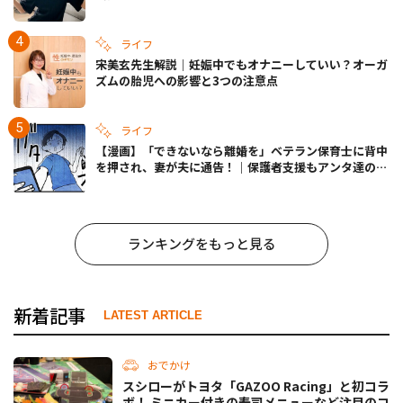
きの備えも
ライフ
宋美玄先生解説｜妊娠中でもオナニーしていい？オーガ
ズムの胎児への影響と3つの注意点
ライフ
【漫画】「できないなら離婚を」ベテラン保育士に背中
を押され、妻が夫に通告！｜保護者支援もアンタ達の仕
事でしょ？ #65
ランキングをもっと見る
新着記事
LATEST ARTICLE
おでかけ
スシローがトヨタ「GAZOO Racing」と初コラ
ボ！ ミニカー付きの寿司メニューなど注目のコ