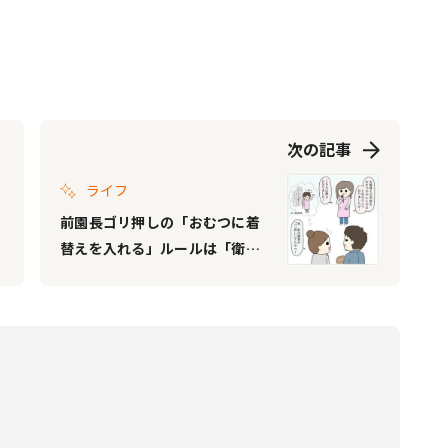
次の記事
ライフ
前園長ゴリ押しの「おむつに着
替えを入れる」ルールは「衛生
的にどうなのか？」と物議を醸
していた……『園長先生がヤバ
い!? Vol.