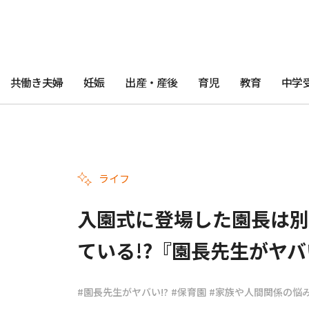
共働き夫婦
妊娠
出産・産後
育児
教育
中学
ライフ
入園式に登場した園長は別
ている!?『園長先生がヤバい!?
#園長先生がヤバい!?
#保育園
#家族や人間関係の悩