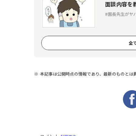
面談内容を
い!? Vol.8
園長先生がヤバ
全
本記事は公開時点の情報であり、最新のものとは