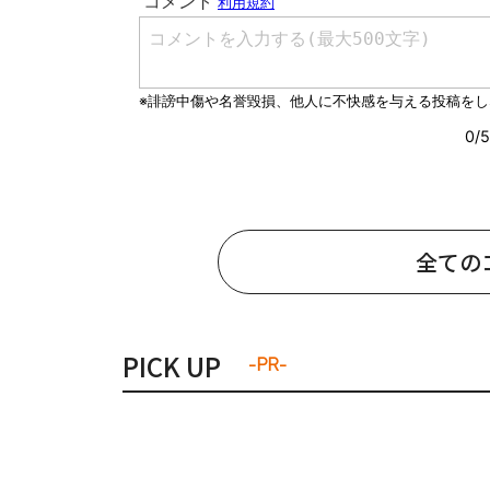
全ての
PICK UP
-PR-