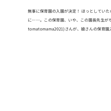
無事に保育園の入園が決定！ ほっとしてい
#ワンオペ育児
#コミックエッセイ
に……。この保育園、いや、この園長先生がち
tomatomama2021)さんが、娘さんの
#渡邊大地の令和的ワーパパ道
#ベ