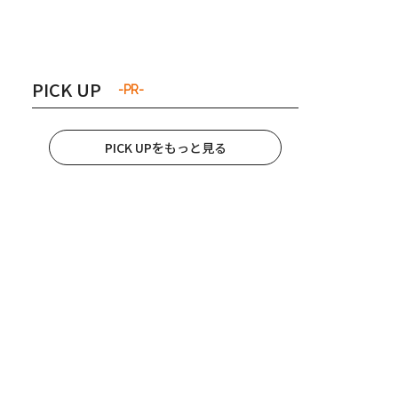
き夫婦
#産休
#育休
PICK UP
-PR-
PICK UPをもっと見る