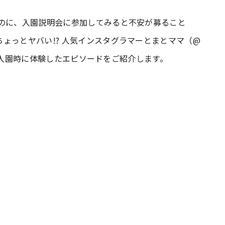
たのに、入園説明会に参加してみると不安が募ること
#共働き夫婦のセブンルール
#共働
ょっとヤバい!? 人気インスタグラマーとまとママ（@
保育園入園時に体験したエピソードをご紹介します。
ビーニュース
#マタニティニュース