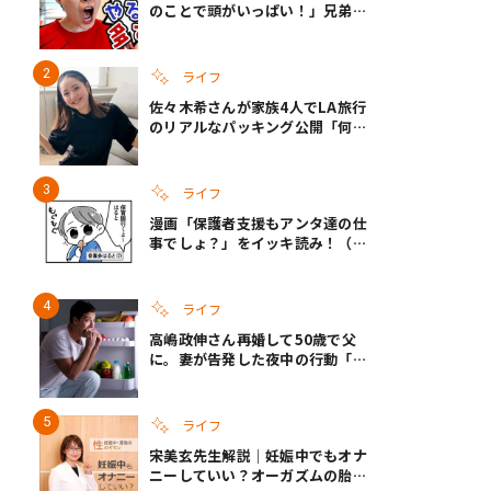
のことで頭がいっぱい！」兄弟夏
休みのリアルな生活に共感しかな
い
ライフ
佐々木希さんが家族4人でLA旅行
のリアルなパッキング公開「何が
あるかわからないから、人生」い
ざというときの備えも
ライフ
漫画「保護者支援もアンタ達の仕
事でしょ？」をイッキ読み！（右
タップ＞で読める！）
ライフ
高嶋政伸さん再婚して50歳で父
に。妻が告発した夜中の行動「こ
れ手出したら終わりだろうなとか
思うんだけども……」
ライフ
宋美玄先生解説｜妊娠中でもオナ
ニーしていい？オーガズムの胎児