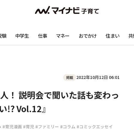
受験
中学生
仕事
マネー
おでかけ
住まい
共
2022年10月12日 06:01
掲載
人！ 説明会で聞いた話も変わっ
 Vol.12』
み
#育児漫画
#育児
#ファミリー
#コラム
#コミックエッセイ