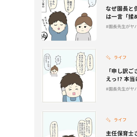
なぜ園長と
は一言「揉
Vol.10』
園長先生がヤバ
ライフ
「申し訳ご
えっ!? 本
Vol.9』
園長先生がヤバ
ライフ
主任保育士