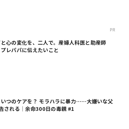
PR
だと心の変化を、二人で。産婦人科医と助産師
・プレパパに伝えたいこと
いつのケアを？ モラハラに暴力……大嫌いな父
告される｜余命300日の毒親 #1