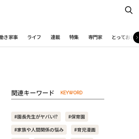
働き家事
ライフ
連載
特集
専門家
とっておき
関連キーワード
KEYWORD
#園長先生がヤバい!?
#保育園
#家族や人間関係の悩み
#育児漫画