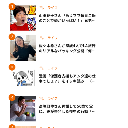
ライフ
山田花子さん「もうママ毎日ご飯
のことで頭がいっぱい！」兄弟夏
休みのリアルな生活に共感しかな
い
ライフ
佐々木希さんが家族4人でLA旅行
のリアルなパッキング公開「何が
あるかわからないから、人生」い
ざというときの備えも
ライフ
漫画「保護者支援もアンタ達の仕
事でしょ？」をイッキ読み！（右
タップ＞で読める！）
ライフ
高嶋政伸さん再婚して50歳で父
に。妻が告発した夜中の行動「こ
れ手出したら終わりだろうなとか
思うんだけども……」