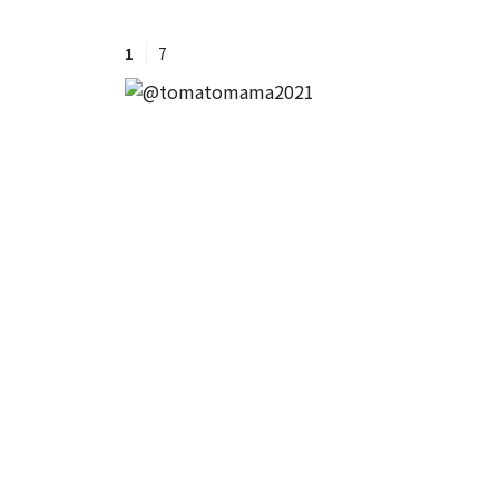
1
7
#ワンオペ育児
#コミックエッセイ
#渡邊大地の令和的ワーパパ道
#ベ