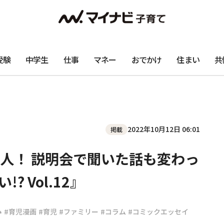
受験
中学生
仕事
マネー
おでかけ
住まい
共
2022年10月12日 06:01
掲載
人！ 説明会で聞いた話も変わっ
 Vol.12』
み
#育児漫画
#育児
#ファミリー
#コラム
#コミックエッセイ