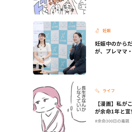
妊娠
妊娠中のから
が、プレママ
ライフ
【漫画】私がこ
が余命1年と宣
余命300日の毒親