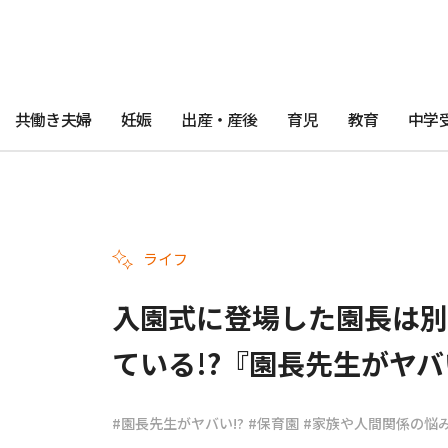
共働き夫婦
妊娠
出産・産後
育児
教育
中学
ライフ
入園式に登場した園長は別
ている!?『園長先生がヤバい!?
#園長先生がヤバい!?
#保育園
#家族や人間関係の悩