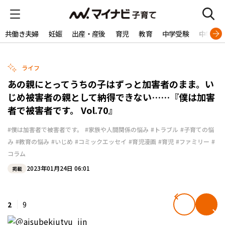
共働き夫婦
妊娠
出産・産後
育児
教育
中学受験
中学生
ライフ
あの親にとってうちの子はずっと加害者のまま。い
じめ被害者の親として納得できない……『僕は加害
者で被害者です。 Vol.70』
#僕は加害者で被害者です。
#家族や人間関係の悩み
#トラブル
#子育ての悩
み
#教育の悩み
#いじめ
#コミックエッセイ
#育児漫画
#育児
#ファミリー
#
コラム
2023年01月24日 06:01
掲載
2
9