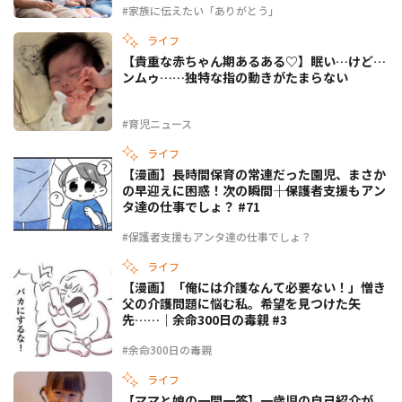
#家族に伝えたい「ありがとう」
ライフ
【貴重な赤ちゃん期あるある♡】眠い…けど…
ンムゥ……独特な指の動きがたまらない
#育児ニュース
ライフ
【漫画】長時間保育の常連だった園児、まさか
の早迎えに困惑！次の瞬間――｜保護者支援もアン
タ達の仕事でしょ？ #71
#保護者支援もアンタ達の仕事でしょ？
ライフ
【漫画】「俺には介護なんて必要ない！」憎き
父の介護問題に悩む私。希望を見つけた矢
先……｜余命300日の毒親 #3
#余命300日の毒親
ライフ
【ママと娘の一問一答】一歳児の自己紹介が、