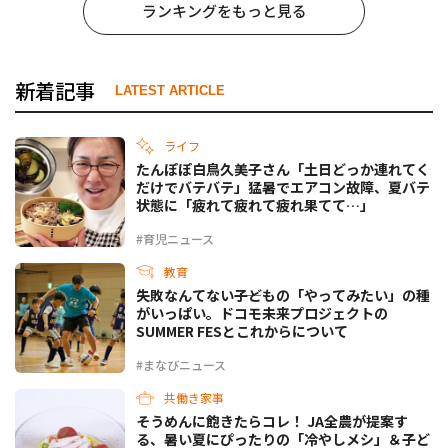
ランキングをもっと見る
新着記事
LATEST ARTICLE
ライフ
たんぽぽ白鳥久美子さん「土日どっか連れてく
だけでバテバテ」猛暑でエアコン故障、夏バテ
状態に「疲れて疲れて疲れ果てて…」
#育児ニュース
教育
失敗なんてない――子どもの「やってみたい」の種
がいっぱい。ドコモ未来プロジェクトの
SUMMER FESとこれからについて
#まなびニュース
共働き家事
そうめんに飽きたらコレ！ JA全農が提案す
る、暑い夏にぴったりの「冷やしメシ」＆子ど