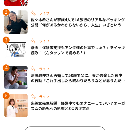
ライフ
佐々木希さんが家族4人でLA旅行のリアルなパッキング
公開「何があるかわからないから、人生」いざというと
きの備えも
ライフ
漫画「保護者支援もアンタ達の仕事でしょ？」をイッキ
読み！（右タップ＞で読める！）
ライフ
高嶋政伸さん再婚して50歳で父に。妻が告発した夜中
の行動「これ手出したら終わりだろうなとか思うんだけ
ども……」
ライフ
宋美玄先生解説｜妊娠中でもオナニーしていい？オーガ
ズムの胎児への影響と3つの注意点