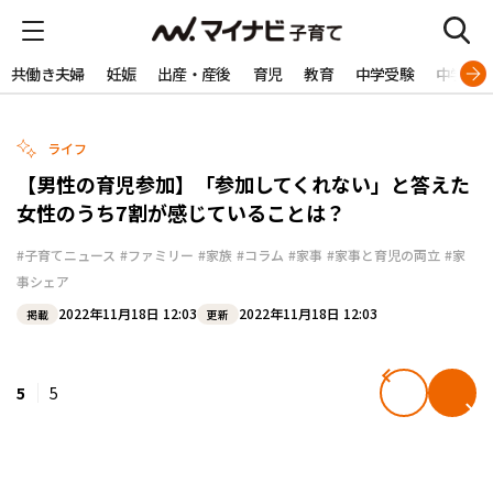
共働き夫婦
妊娠
出産・産後
育児
教育
中学受験
中学生
ライフ
【男性の育児参加】「参加してくれない」と答えた
女性のうち7割が感じていることは？
#子育てニュース
#ファミリー
#家族
#コラム
#家事
#家事と育児の両立
#家
事シェア
2022年11月18日 12:03
2022年11月18日 12:03
掲載
更新
5
5