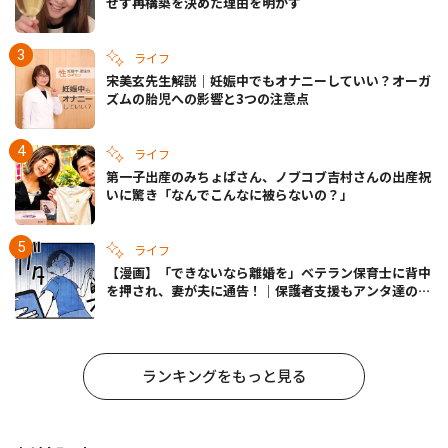
せず再構築を決めた理由を明かす
ライフ
宋美玄先生解説｜妊娠中でもオナニーしていい？オーガ
ズムの胎児への影響と3つの注意点
ライフ
第一子出産のみちょぱさん、ノブコブ吉村さんの出産祝
いに驚き「なんでこんなに被らないの？」
ライフ
【漫画】「できないなら離婚を」ベテラン保育士に背中
を押され、妻が夫に通告！｜保護者支援もアンタ達の仕
事でしょ？ #65
ランキングをもっと見る