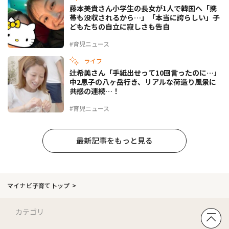
藤本美貴さん小学生の長女が1人で韓国へ「携
帯も没収されるから…」「本当に誇らしい」子
どもたちの自立に寂しさも告白
#育児ニュース
ライフ
辻希美さん「手紙出せって10回言ったのに…」
中2息子の八ヶ岳行き、リアルな荷造り風景に
共感の連続…！
#育児ニュース
最新記事をもっと見る
マイナビ子育てトップ
カテゴリ