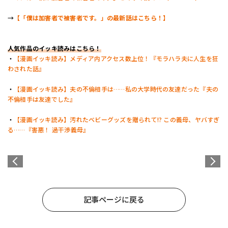
→
【「僕は加害者で被害者です。」の最新話はこちら！】
人気作品のイッキ読みはこちら！
・
【漫画イッキ読み】メディア内アクセス数上位！『モラハラ夫に人生を狂
わされた話』
・
【漫画イッキ読み】夫の不倫相手は……私の大学時代の友達だった『夫の
不倫相手は友達でした』
・
【漫画イッキ読み】汚れたベビーグッズを贈られて!? この義母、ヤバすぎ
る……『害悪！ 過干渉義母』
記事ページに戻る