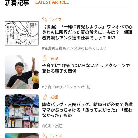
新着記事
LATEST ARTICLE
ライフ
【漫画】「一緒に育児しようよ」ワンオペで心
身ともに限界だった妻の訴えに、夫は？｜保護
者支援もアンタ達の仕事でしょ？ #67
#保護者支援もアンタ達の仕事でしょ？
育児
子育てに“評価”はいらない？ リアクションで
変わる親子の関係
#子育てはリアクションが9割
妊娠
陣痛バッグ・入院バッグ、結局何が必要？ 先輩
ママがぶっちゃける「あってよかった」「使わ
なかった」もの
#妊娠・出産
ライフ