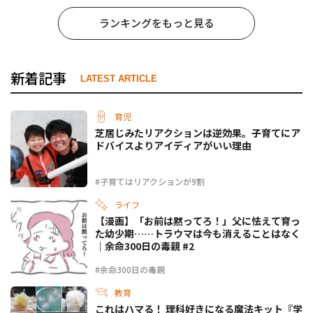
ランキングをもっと見る
新着記事
LATEST ARTICLE
育児
芝居じみたリアクションは逆効果。子育てにア
ドバイスよりアイディアがいい理由
#子育てはリアクションが9割
ライフ
【漫画】「お前は黙ってろ！」父に怯えて育っ
た幼少期……トラウマは今も消えることはなく
｜余命300日の毒親 #2
#余命300日の毒親
教育
これはハマる！ 理科好きになる魔法キット『学