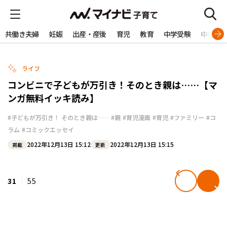
共働き夫婦
妊娠
出産・産後
育児
教育
中学受験
中学生
ライフ
コンビニで子どもが万引き！そのとき親は……【マ
ンガ無料イッキ読み】
#子どもが万引き！ そのとき親は……
#親
#育児漫画
#育児
#ファミリー
#コ
ラム
#コミックエッセイ
2022年12月13日 15:12
2022年12月13日 15:15
掲載
更新
31
55