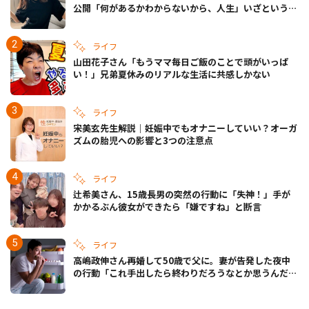
公開「何があるかわからないから、人生」いざというと
きの備えも
ライフ
山田花子さん「もうママ毎日ご飯のことで頭がいっぱ
い！」兄弟夏休みのリアルな生活に共感しかない
ライフ
宋美玄先生解説｜妊娠中でもオナニーしていい？オーガ
ズムの胎児への影響と3つの注意点
ライフ
辻希美さん、15歳長男の突然の行動に「失神！」手が
かかるぶん彼女ができたら「嫌ですね」と断言
ライフ
高嶋政伸さん再婚して50歳で父に。妻が告発した夜中
の行動「これ手出したら終わりだろうなとか思うんだけ
ども……」