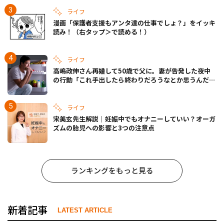
ライフ
漫画「保護者支援もアンタ達の仕事でしょ？」をイッキ
読み！（右タップ＞で読める！）
ライフ
高嶋政伸さん再婚して50歳で父に。妻が告発した夜中
の行動「これ手出したら終わりだろうなとか思うんだけ
ども……」
ライフ
宋美玄先生解説｜妊娠中でもオナニーしていい？オーガ
ズムの胎児への影響と3つの注意点
ランキングをもっと見る
新着記事
LATEST ARTICLE