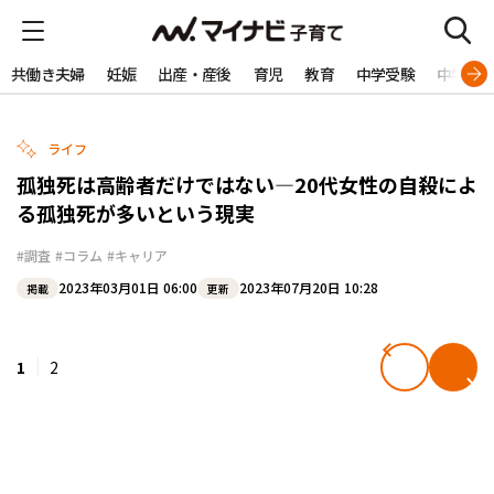
共働き夫婦
妊娠
出産・産後
育児
教育
中学受験
中学生
ライフ
孤独死は高齢者だけではない―20代女性の自殺によ
る孤独死が多いという現実
#調査
#コラム
#キャリア
2023年03月01日 06:00
2023年07月20日 10:28
掲載
更新
1
2