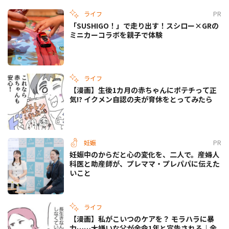
ライフ
PR
「SUSHIGO！」で走り出す！スシロー×GRの
ミニカーコラボを親子で体験
ライフ
【漫画】生後1カ月の赤ちゃんにポテチって正
気!? イクメン自認の夫が育休をとってみたら
妊娠
PR
妊娠中のからだと心の変化を、二人で。産婦人
科医と助産師が、プレママ・プレパパに伝えた
いこと
ライフ
【漫画】私がこいつのケアを？ モラハラに暴
力……大嫌いな父が余命1年と宣告される｜余