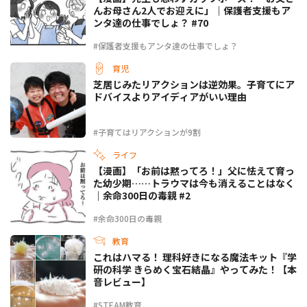
んお母さん2人でお迎えに」｜保護者支援もア
ンタ達の仕事でしょ？ #70
#保護者支援もアンタ達の仕事でしょ？
育児
芝居じみたリアクションは逆効果。子育てにア
ドバイスよりアイディアがいい理由
#子育てはリアクションが9割
ライフ
【漫画】「お前は黙ってろ！」父に怯えて育っ
た幼少期……トラウマは今も消えることはなく
｜余命300日の毒親 #2
#余命300日の毒親
教育
これはハマる！ 理科好きになる魔法キット『学
研の科学 きらめく宝石結晶』やってみた！【本
音レビュー】
#STEAM教育