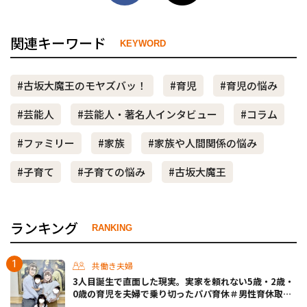
関連キーワード
KEYWORD
#古坂大魔王のモヤズバッ！
#育児
#育児の悩み
#芸能人
#芸能人・著名人インタビュー
#コラム
#ファミリー
#家族
#家族や人間関係の悩み
#子育て
#子育ての悩み
#古坂大魔王
ランキング
RANKING
共働き夫婦
3人目誕生で直面した現実。実家を頼れない5歳・2歳・
0歳の育児を夫婦で乗り切ったパパ育休＃男性育休取っ
たらどうなった？