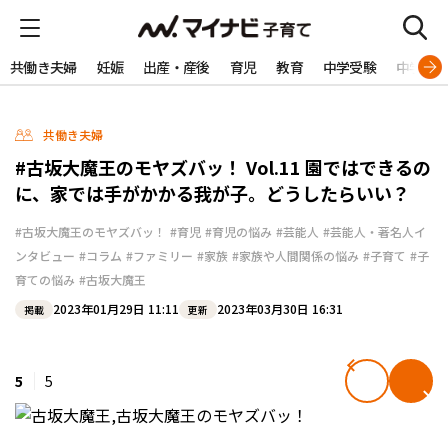
共働き夫婦
妊娠
出産・産後
育児
教育
中学受験
中学生
共働き夫婦
#古坂大魔王のモヤズバッ！ Vol.11 園ではできるの
に、家では手がかかる我が子。どうしたらいい？
#古坂大魔王のモヤズバッ！
#育児
#育児の悩み
#芸能人
#芸能人・著名人イ
ンタビュー
#コラム
#ファミリー
#家族
#家族や人間関係の悩み
#子育て
#子
育ての悩み
#古坂大魔王
2023年01月29日 11:11
2023年03月30日 16:31
掲載
更新
5
5