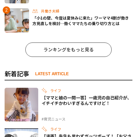
共働き夫婦
「小1の壁、今度は夏休みに来た」ワーママ4割が働き
方見直しを検討…働くママたちの乗り切り方とは
ランキングをもっと見る
新着記事
LATEST ARTICLE
ライフ
【ママと娘の一問一答】一歳児の自己紹介が、
イチイチかわいすぎるんですけど！
#育児ニュース
ライフ
【漫画】先生も思わずガッツポーズ！「お父さ