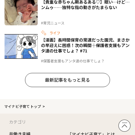
【貴重な赤ちゃん期あるある♡】眠い…けど…
ンムゥ……独特な指の動きがたまらない
#育児ニュース
ライフ
【漫画】長時間保育の常連だった園児、まさか
の早迎えに困惑！次の瞬間――｜保護者支援もアン
タ達の仕事でしょ？ #71
#保護者支援もアンタ達の仕事でしょ？
最新記事をもっと見る
マイナビ子育てトップ
カテゴリ
共働き夫婦
「マイナビ子育て」とは