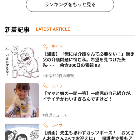
ランキングをもっと見る
新着記事
LATEST ARTICLE
ライフ
【漫画】「俺には介護なんて必要ない！」憎き
父の介護問題に悩む私。希望を見つけた矢
先……｜余命300日の毒親 #3
#余命300日の毒親
ライフ
【ママと娘の一問一答】一歳児の自己紹介が、
イチイチかわいすぎるんですけど！
#育児ニュース
ライフ
【漫画】先生も思わずガッツポーズ！「お父さ
んお母さん2人でお迎えに」｜保護者支援もア