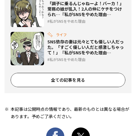
「調子に乗るんじゃねーよ！バーカ！」
常務の娘が乱入！2人の仲にケチをつけ
られ…『私がSNSをやめた理由
Vol.174』
私がSNSをやめた理由
ライフ
SNS依存の妻は元々とても優しい人だっ
た。「すごく優しい人だと感激しちゃっ
て！」『私がSNSをやめた理由
Vol.173』
私がSNSをやめた理由
全ての記事を見る
本記事は公開時点の情報であり、最新のものとは異なる場合が
あります。予めご了承ください。