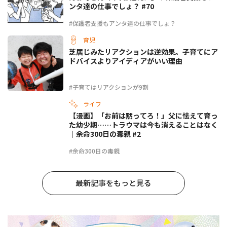
ンタ達の仕事でしょ？ #70
#保護者支援もアンタ達の仕事でしょ？
育児
芝居じみたリアクションは逆効果。子育てにア
ドバイスよりアイディアがいい理由
#子育てはリアクションが9割
ライフ
【漫画】「お前は黙ってろ！」父に怯えて育っ
た幼少期……トラウマは今も消えることはなく
｜余命300日の毒親 #2
#余命300日の毒親
最新記事をもっと見る