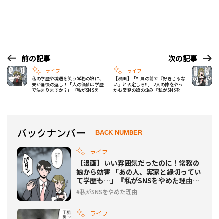
前の記事
次の記事
ライフ
ライフ
私の学歴や境遇を笑う常務の娘に、
【漫画】「社員の前で『好きじゃな
夫が痛快の返し！「人の価値は学歴
い』と否定しろ‼︎」 2人の仲をやっ
で決まりますか？」『私がSNSをや
かむ常務の娘の企み『私がSNSをや
めた理由 Vol.176』
めた理由 Vol.178』
バックナンバー
BACK NUMBER
ライフ
【漫画】いい雰囲気だったのに！常務の
娘から妨害 「あの人、実家と縁切ってい
て学歴も…」『私がSNSをやめた理由
Vol.175』
私がSNSをやめた理由
ライフ