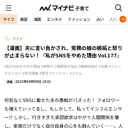
ライフ
美容
漫画
エンタメ
ファッション
占い
人間関係
ライフ
【漫画】夫に言い負かされ、常務の娘の嫉妬と怒り
が止まらない！『私がSNSをやめた理由 Vol.177』
#私がSNSをやめた理由
#家族や人間関係の悩み
#精神的悩み
#夫婦
#コミッ
クエッセイ
#育児漫画
#育児
#ファミリー
#コラム
2023年04月09日 18:01
掲載
何気なくSNSに載せた夫の愚痴がバズった！ フォロワー
も増えていってるし、もしかして、私ってインフルエンサ
ー!? しかし、行きすぎた承認欲求はやがて人間関係を壊
し、家族だけでなく自分自身の心をも蝕んでいく……。人