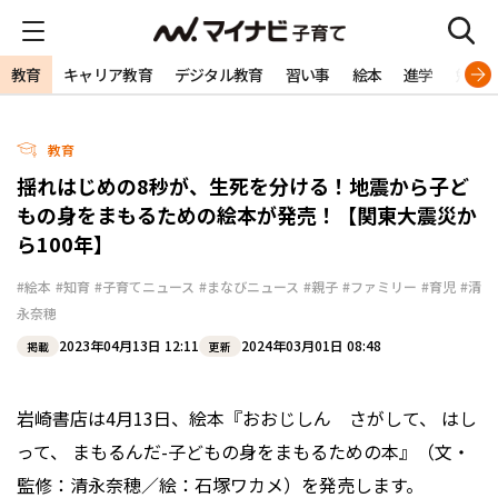
教育
キャリア教育
デジタル教育
習い事
絵本
進学
勉強
教育
揺れはじめの8秒が、生死を分ける！地震から子ど
もの身をまもるための絵本が発売！【関東大震災か
ら100年】
#絵本
#知育
#子育てニュース
#まなびニュース
#親子
#ファミリー
#育児
#清
永奈穂
2023年04月13日 12:11
2024年03月01日 08:48
掲載
更新
岩崎書店は4月13日、絵本『おおじしん さがして、 はし
って、 まもるんだ-子どもの身をまもるための本』（文・
監修：清永奈穂／絵：石塚ワカメ）を発売します。