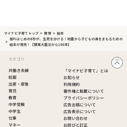
マイナビ子育てトップ
教育
絵本
揺れはじめの8秒が、生死を分ける！地震から子どもの身をまもるための
絵本が発売！【関東大震災から100年】
カテゴリ
共働き夫婦
「マイナビ子育て」とは
妊娠
お知らせ
出産・産後
利用規約
育児
著作権と転載について
教育
プライバシーポリシー
中学受験
広告出稿について
中学生
広告表示について
仕事
お問い合わせ
マネー
お詫びと訂正