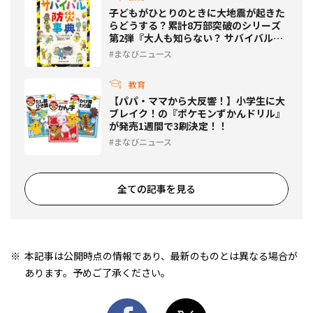
子どもがひとりのときに大地震が起きた
らどうする？累計8万部突破のシリーズ
第2弾『大人も知らない？ サバイバル防
災事典』発売
まなびニュース
教育
【パパ・ママから大反響！】小学生に大
ブレイク！の『ポケモンずかんドリル』
が発売1週間で3刷決定！！
まなびニュース
全ての記事を見る
本記事は公開時点の情報であり、最新のものとは異なる場合が
あります。予めご了承ください。