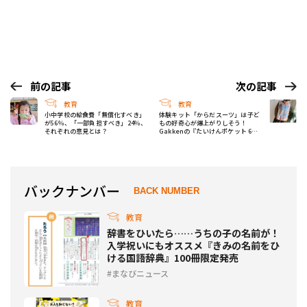
前の記事
次の記事
教育
教育
小中学校の給食費「無償化すべき」
体験キット「からだスーツ」は子ど
が56％、「一部負担すべき」24％、
もの好奇心が爆上がりしそう！
それぞれの意見とは？
Gakkenの『たいけんポケット 6月
号』が知育によさげ～！
バックナンバー
BACK NUMBER
教育
辞書をひいたら……うちの子の名前が！
入学祝いにもオススメ『きみの名前をひ
ける国語辞典』100冊限定発売
まなびニュース
教育