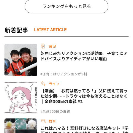
ランキングをもっと見る
新着記事
LATEST ARTICLE
育児
芝居じみたリアクションは逆効果。子育てにア
ドバイスよりアイディアがいい理由
#子育てはリアクションが9割
ライフ
【漫画】「お前は黙ってろ！」父に怯えて育っ
た幼少期……トラウマは今も消えることはなく
｜余命300日の毒親 #2
#余命300日の毒親
教育
これはハマる！ 理科好きになる魔法キット『学