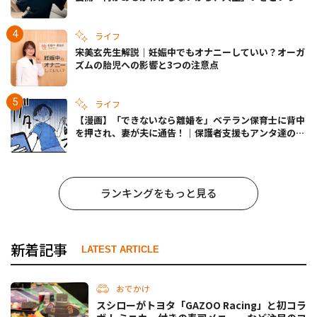
きの備えも
ライフ
宋美玄先生解説｜妊娠中でもオナニーしていい？オーガ
ズムの胎児への影響と3つの注意点
ライフ
【漫画】「できないなら離婚を」ベテラン保育士に背中
を押され、妻が夫に通告！｜保護者支援もアンタ達の仕
事でしょ？ #65
ランキングをもっと見る
新着記事
LATEST ARTICLE
おでかけ
スシローがトヨタ「GAZOO Racing」と初コラ