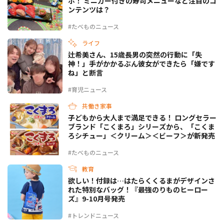
ボ！ ミニカー付きの寿司メニューなど注目のコ
ンテンツは？
#たべものニュース
ライフ
辻希美さん、15歳長男の突然の行動に「失
神！」手がかかるぶん彼女ができたら「嫌です
ね」と断言
#育児ニュース
共働き家事
子どもから大人まで満足できる！ ロングセラー
ブランド「こくまろ」シリーズから、「こくま
ろシチュー」＜クリーム＞＜ビーフ＞が新発売
#たべものニュース
教育
欲しい！付録は…はたらくくるまがデザインさ
れた特別なバッグ！『最強のりものヒーロー
ズ』9-10月号発売
#トレンドニュース