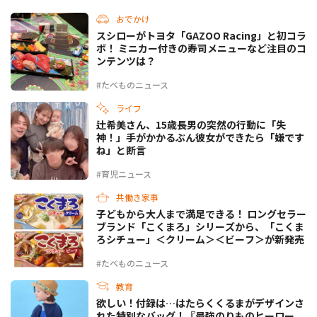
おでかけ
スシローがトヨタ「GAZOO Racing」と初コラ
ボ！ ミニカー付きの寿司メニューなど注目のコ
ンテンツは？
#たべものニュース
ライフ
辻希美さん、15歳長男の突然の行動に「失
神！」手がかかるぶん彼女ができたら「嫌です
ね」と断言
#育児ニュース
共働き家事
子どもから大人まで満足できる！ ロングセラー
ブランド「こくまろ」シリーズから、「こくま
ろシチュー」＜クリーム＞＜ビーフ＞が新発売
#たべものニュース
教育
欲しい！付録は…はたらくくるまがデザインさ
れた特別なバッグ！『最強のりものヒーロー