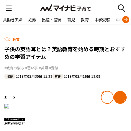
共働き夫婦
妊娠
出産・産後
育児
教育
中学受験
中学生
教育
子供の英語耳とは？英語教育を始める時期とおすす
めの学習アイテム
#教育の悩み
#習い事
#英語
#受験
2018年03月30日 15:22
2019年03月16日 12:09
掲載
更新
3
3